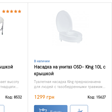
В наличии
рышкой
Насадка на унитаз OSD- King 10L с
крышкой
ает высоту
Туалетная насадка King предназначена
ятнадцати
для людей с тазобедренными травмами,
ослабленными после операций ногами,
1299 грн
пожилых людей и с ограниченными
Код: 8532
Код: 15627
физическими возможностями. Насадка
на стационарный унитаз King
увеличивает высоту унитаза на 10 см,
Купить