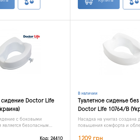
В наличии
 сидение Doctor Life
Туалетное сиденье бе
Украина)
Doctor Life 10764/B (Ук
идение с боковыми
Насадка на унитаз создана 
 является безопасным
повышения комфорта и обле
гигиеническим
гигиенических процедур у 
1209 грн
ением, которое разработали
ограниченными возможност
Код: 24410