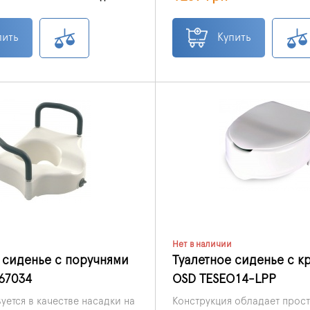
 корейской ТМ Doctor life,
идеально подходит для пож
лидеры на рынке товаров
пользователей после травм
о оборудования. Туалетное
операций на тазобедренных 
пить
Купить
дназначено для увеличения
также для тех, кто проходит
аза. Пациентам с
реабилитацию. Надёжная ко
ыми тазобедренными
из пластика обеспечивает
необходимо строго
долговечность, а форма ос
равило – сгибать ногу на
облегчает проведение гигие
 девяносто градусов.
безопасности насадка осна
 приспособление отлично
боковыми фиксаторами.
 с поставленной задачей.
Нет в наличии
 сиденье c поручнями
Туалетное сиденье с 
67034
OSD TESEO14-LPP
уется в качестве насадки на
Конструкция обладает прост