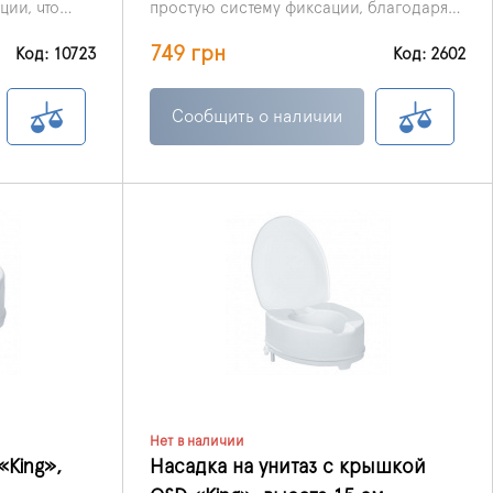
ии, что
простую систему фиксации, благодаря
 практически
чему его можно крепить к унитазам
749 грн
 размера и
практически любого размера и
Код: 10723
Код: 2602
конфигурации.
Сообщить о наличии
Нет в наличии
«King»,
Насадка на унитаз с крышкой