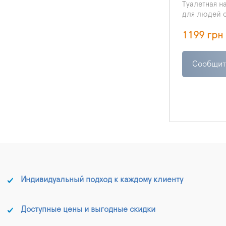
Туалетная н
для людей 
ослабленны
1199 грн
пожилых лю
физическим
на стациона
Сообщит
увеличивает
изготовлена
гигиеническ
надолго сох
Индивидуальный подход к каждому клиенту
Доступные цены и выгодные скидки