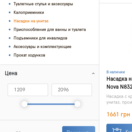
Туалетные стулья и аксессуары
Калоприемники
Насадки на унитаз
Приспособления для ванны и туалета
Подъемники для инвалидов
Аксессуары и комплектующие
Прокат ходунков
В наличии
Цена
Насадка н
Nova N83
Насадка с к
унитаз, про
используетс
1661 грн
высоту унита
Ку