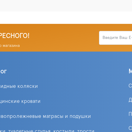
РЕСНОГО!
о магазина
лог
С
лидные коляски
Д
цинские кровати
П
ивопролежневые матрасы и подушки
С
ки, туалетные стулья, костыли, трости