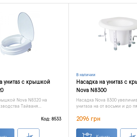
В наличии
а унитаз с крышкой
Насадка на унитаз с к
20
Nova N8300
рышкой Nova N8320 на
Насадка Nova 8300 увеличив
изводства Тайваня
унитаза на от восьми и до п
я для того, чтобы увеличить
сантиметров.
2096 грн
за.
Код: 8533
пить
Купить