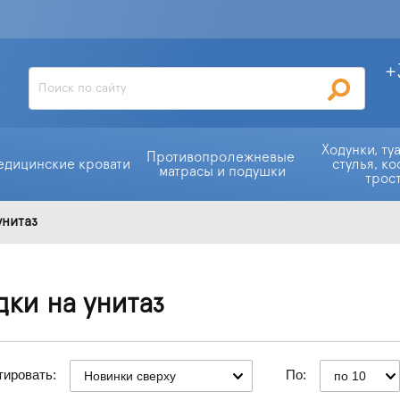
+
Ходунки, ту
Противопролежневые 
едицинские кровати
стулья, ко
матрасы и подушки
трос
унитаз
ки на унитаз
тировать:
По:
Новинки сверху
по 10