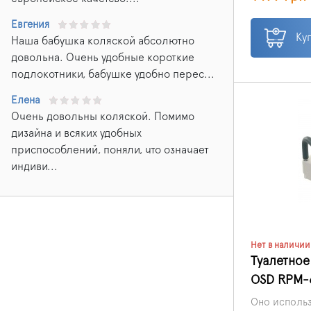
специалисты
признанные 
Евгения
медицинског
Ку
Наша бабушка коляской абсолютно
сидение пре
довольна. Очень удобные короткие
высоты унит
подлокотники, бабушке удобно перес...
поврежденн
суставами 
Елена
выполнять п
Очень довольны коляской. Помимо
угол меньше
дизайна и всяких удобных
Санитарное
справляется
приспособлений, поняли, что означает
индиви...
Нет в наличии
Туалетное
OSD RPM-
Оно использ