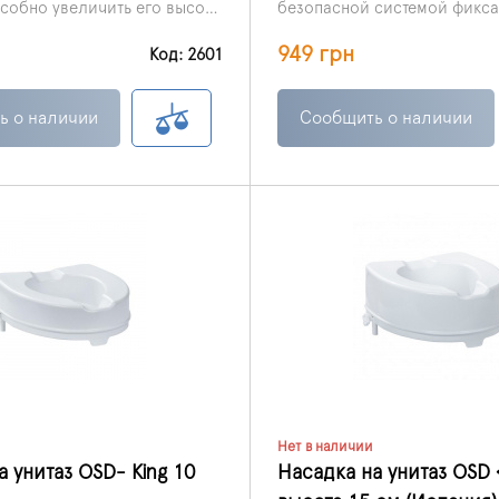
особно увеличить его высоту
безопасной системой фиксац
позволяет устанавливать её
949 грн
на любой унитаз, какого бы
Код: 2601
конфигурации он ни был.
ь о наличии
Сообщить о наличии
Нет в наличии
а унитаз OSD- King 10
Насадка на унитаз OSD 