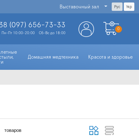
Выставочный зал
Рус
Укр
38 (097)
656-73-33
0
Пн-Пт 10:00-20:00
Сб-Вс до 18:00
алетные 
стыли, 
Домашняя медтехника
Красота и здоровье
ти
товаров