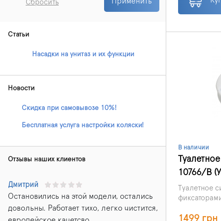
Применить
Сбросить
Статьи
Насадки на унитаз и их функции
Новости
Скидка при самовывозе 10%!
Бесплатная услуга настройки коляски!
В наличии
Туалетное
Отзывы наших клиентов
10766/В (
Дмитрий
Туалетное с
Остановились на этой модели, остались
фиксаторами
довольны. Работает тихо, легко чистится,
санитарно-
1499 грн
приспособл
европейское качетсво....