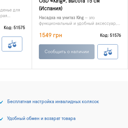
OSD «King», высота 15 см
(Испания)
иденье для
орая
Насадка на унитаз King
— это
я примерно
функциональный и удобный аксессуар,
ование
Код: 51575
который повышает комфорт при
безопасным
1549 грн
использовании санитарного
Код: 51576
оборудования. Она оптимально
подходит для людей с ограниченной
Сообщить о наличии
подвижностью, пожилых пользователей,
а также для пациентов в период
восстановления после травм или
операций. Высота насадки составляет
15 см, что помогает снизить нагрузку на
коленные суставы и позвоночник при
посадке и подъёме, делая эти движения
более удобными и безопасными.
Бесплатная настройка инвалидных колясок
Удобный обмен и возврат товара