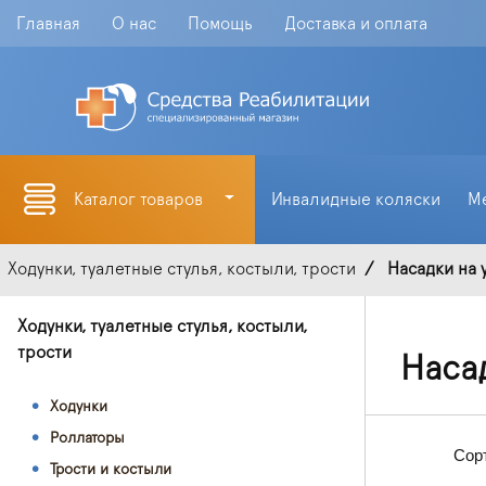
Главная
О нас
Помощь
Доставка и оплата
Каталог товаров
Инвалидные коляски
М
Ходунки, туалетные стулья, костыли, трости
Насадки на 
Ходунки, туалетные стулья, костыли,
трости
Насад
Ходунки
Роллаторы
Сор
Трости и костыли