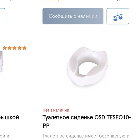
илых,
 или
Сообщить о наличии
суставах, а
нструкция
нования
ны. Для
щена
Нет в наличии
крышкой
Туалетное сиденье OSD TESEO10-
PP
ой и
Туалетное сиденье имеет безопасную и