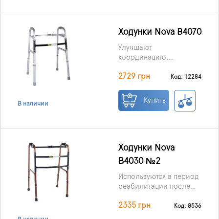
результате травм и
операций. Эти ходунки
пригодятся как в
процессе
Ходунки Nova B4070
реабилитации, так и
Улучшают
для постоянного
координацию,
пользования.
позволяют сохранить
2729 грн
равновесие и
Код: 12284
уменьшают нагрузку на
нижние конечности,
Купить
В наличии
складываются с
помощью одной
кнопки.
Ходунки Nova
B4030 №2
Используются в период
реабилитации после
операций, болезней,
2335 грн
травм. Легко
Код: 8536
складываются, с