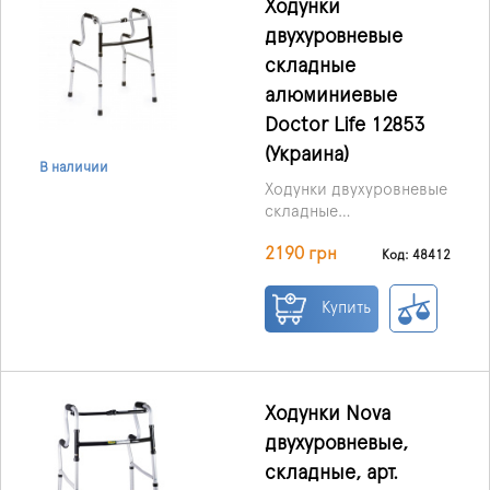
Ходунки
двухуровневые
складные
алюминиевые
Doctor Life 12853
(Украина)
В наличии
Ходунки двухуровневые
складные
алюминиевые (арт.
2190 грн
12853) от
Код: 48412
производителя «Doctor
Life» (Украина)
Купить
идеально
поддерживают
средства для пожилых
людей или в
послеоперационный
Ходунки Nova
период. Прочность и
двухуровневые,
стойкость конструкции
складные, арт.
позволяет полностью