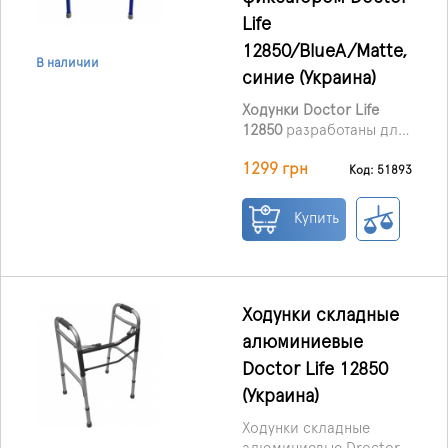
Life
12850/BlueA/Matte,
В наличии
синие (Украина)
Ходунки Doctor Life
12850
разработаны для
людей, которым
1299 грн
необходима надёжная
Код: 51893
опора при ходьбе.
Усиленная двойная
Купить
рама из лёгкого
алюминиевого сплава
обеспечивает высокую
прочность и
устойчивость,
Ходунки складные
выдерживает
алюминиевые
значительные нагрузки
Doctor Life 12850
и сохраняет форму
даже при длительном
(Украина)
использовании.
Ходунки складные