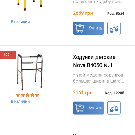
облегчают ходьбу при
нарушении опорно-
2639 грн
двигательного аппарата,
Код: 8534
после операций и
В наличии
травм, складываются с
Купить
помощью одной
кнопки.
ТОП
Ходунки детские
Nova B4030 №1
У этой модели ходунков
большая ширина шага,
три поперечные балки
2161 грн
для дополнительной
Код: 12285
стабилизации при
В наличии
ходьбе. Легко
Купить
складываются, с
помощью всего одной
кнопки.