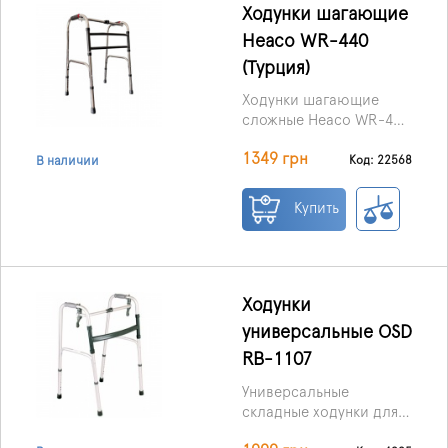
Ходунки шагающие
Heaco WR-440
(Турция)
Ходунки шагающие
сложные Heaco WR-440
обеспечат пациентам
1349 грн
надежную опору и
Код: 22568
В наличии
передвижение без
посторонней помощи.
Купить
Ходунки
универсальные OSD
RB-1107
Универсальные
складные ходунки для
людей с