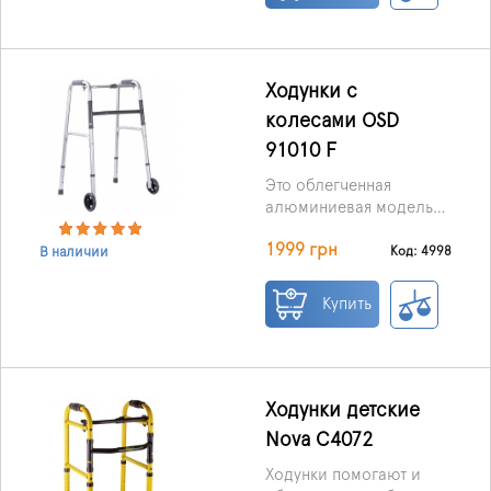
надежность опорной
конструкции. А при
желании пользователя,
продукт можно сложить
Ходунки с
для удобной
колесами OSD
транспортировки.
91010 F
Это облегченная
алюминиевая модель
ходунков, весом всего
1999 грн
2,5 кг, отличается
Код: 4998
В наличии
возможностью
использовать их как с
Купить
колёсами, так и без
них.
Ходунки детские
Nova C4072
Ходунки помогают и