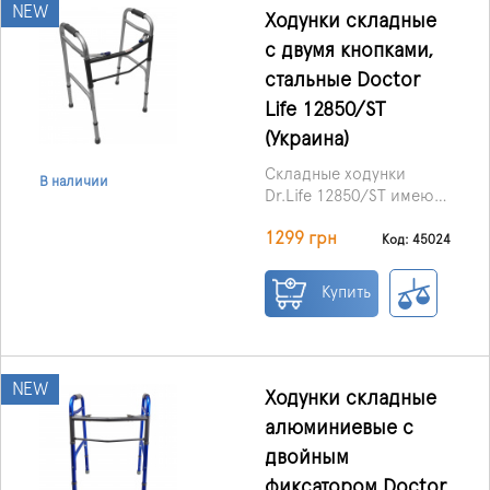
NEW
Ходунки складные
с двумя кнопками,
стальные Doctor
Life 12850/ST
(Украина)
Складные
ходунки
В наличии
Dr.Life 12850/ST имеют
прочную, устойчивую и
1299 грн
эргономичную
Код: 45024
конструкцию,
предназначенные для
Купить
лиц с ограниченными
возможностями
передвижения.
NEW
Ходунки складные
алюминиевые с
двойным
фиксатором Doctor