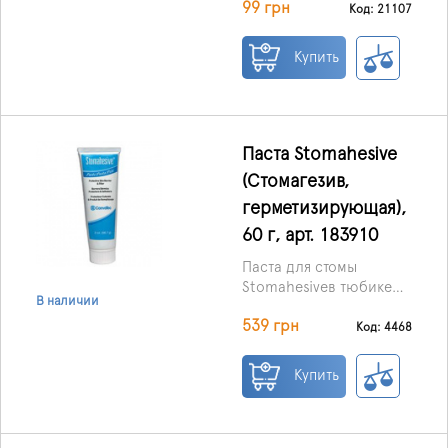
99 грн
встроенным фильтром,
12 – 75 мм.
Код: 21107
со встроенной
застежкой на липучке.
Купить
Паста Stomahesive
(Стомагезив,
герметизирующая),
60 г, арт. 183910
Паста для стомы
Stomahesiveв тюбике
В наличии
предназначена для
539 грн
заполнения складок и
Код: 4468
неровностей нежной
кожи стомы таким
Купить
образом, чтобы клей
или опорная пластина
надежно прилегали к
коже, создавая плотную