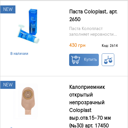
NEW
Паста Coloplast, арт.
2650
Паста Колопласт
заполняет неровности
кожи вокруг стомы в
430 грн
зоне наложения
Код: 2614
адгезивной пластины.
В наличии
Благодаря пасте
Купить
Колопласт создается
ровная поверхность, на
которой идеально
держится пластина.
NEW
Паста Колопласт также
Калоприемник
оберегает кожу в зоне
открытый
стомы от отделяемого
непрозрачный
содержимого
кишечника. Паста
Coloplast
"Coloplast"
выр.отв.15-70 мм
абсорбирует также
(№30) арт. 17450
влагу.