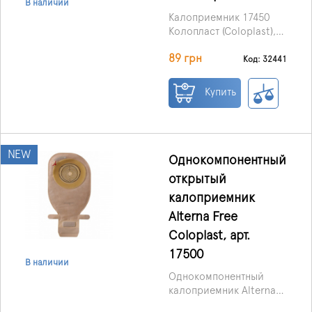
В наличии
Калоприемник 17450
Колопласт (Coloplast),
однокомпонентный,
89 грн
открытый,
Код: 32441
непрозрачный, с
клеевой основой
Купить
Alterna.
NEW
Однокомпонентный
открытый
калоприемник
Alterna Free
Coloplast, арт.
17500
В наличии
Однокомпонентный
калоприемник Alterna
Free, открытый, со
Вырезаемое отверстие