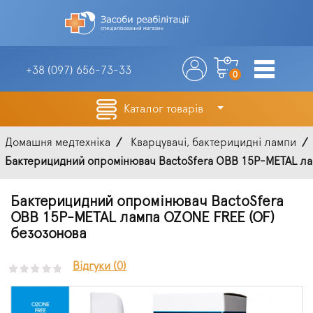
+38 (097)
656-73-33
0
Каталог товарів
Домашня медтехніка
Кварцувачі, бактерицидні лампи
Бактерицидний опромінювач BactoSfera OBB 15P-METAL лам
Бактерицидний опромінювач BactoSfera
OBB 15P-METAL лампа OZONE FREE (OF)
безозонова
Відгуки (0)