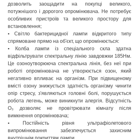
дозволить заощадити на покупці великого,
потужнішого і дорогого опромінювача. Не потребує
особливих пристроїв та великого простору для
встановлення;
• Світло бактерицидної лампи відкритого типу
спрямоване прямо на об'єкт, що опромінюється:
• Колба лампи із спеціального скла здатна
відфільтрувати спектральну лінію завдовжки 185Нм.
Це озоноутворююча спектральна лінія, без неї при
роботі опромінювача не утворюється озон, який
негативно впливає на організм. При підвищеному
вмісті озону знижується здатність організму чинити
опір стресу, з'являються головні болі, порушується
робота легень, може виникнути алергія. Відсутність
О₃ дозволяє не провітрювати кімнату після
вимкнення опромінювача;
• Постійність рівня ультрафіолетового
випромінювання забезпечується захисним
внутрішнім покриттям лампи.