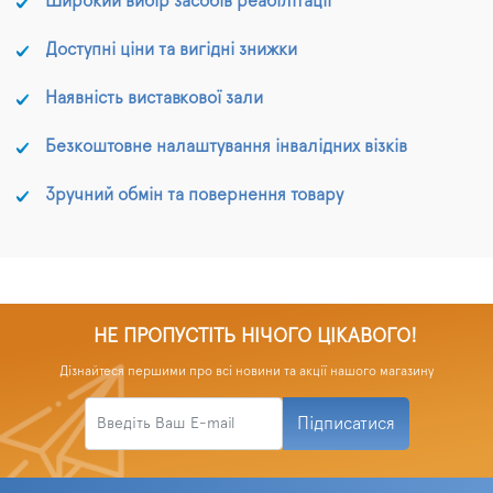
Широкий вибір засобів реабілітації
Доступні ціни та вигідні знижки
Наявність виставкової зали
Безкоштовне налаштування інвалідних візків
Зручний обмін та повернення товару
НЕ ПРОПУСТІТЬ НІЧОГО ЦІКАВОГО!
Дізнайтеся першими про всі новини та акції нашого магазину
Підписатися