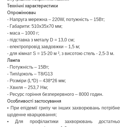
Технічні характеристики
Опромінювач
- Напруга мережна – 220W, потужність – 15Вт;
- Габарити: 510x35x70 мм;
- маса – 1000 г;
- підставка з металу D = 13,0 см;
- електропровід завдовжки – 1,5 м;
- для кімнат S = 15-20 м ², з висотою стель - 2,5-3 м.
Лампа
- Потужність – 15Вт;
- Тип/цоколь – Т8/G13
- Розміри (L*D) – 438*26 мм;
- Хвиля – 253,7 Нм;
- Ресурс горіння безперервного – 8000 годин.
Особливості застосування
• При епідемії грипу чи інших захворювань потрібне
щоденне кварцювання;
• Для профілактики захворювань достатньо