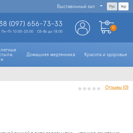
Выставочный зал
Рус
Укр
38 (097)
656-73-33
0
Пн-Пт 10:00-20:00
Сб-Вс до 18:00
алетные 
стыли, 
Домашняя медтехника
Красота и здоровье
ти
Отзывы (0)