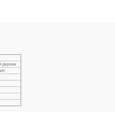
й дерева
ая)