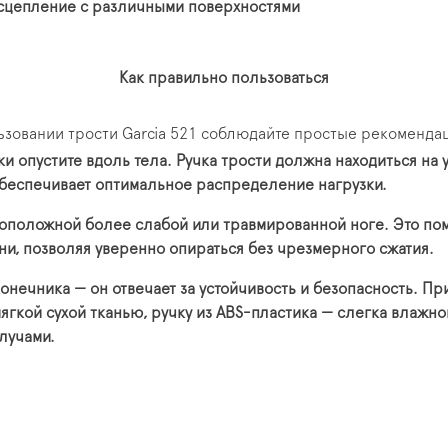
 сцепление с различными поверхностями
Как правильно пользоваться
ьзовании трости Garcia 521 соблюдайте простые рекоменда
ки опустите вдоль тела. Ручка трости должна находиться н
о обеспечивает оптимальное распределение нагрузки.
воположной более слабой или травмированной ноге. Это по
они, позволяя уверенно опираться без чрезмерного сжатия.
онечника — он отвечает за устойчивость и безопасность. П
гкой сухой тканью, ручку из ABS-пластика — слегка влажно
лучами.