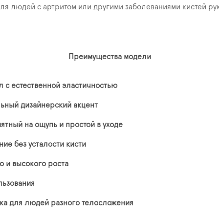
для людей с артритом или другими заболеваниями кистей ру
Преимущества модели
л с естественной эластичностью
льный дизайнерский акцент
ятный на ощупь и простой в уходе
ие без усталости кисти
о и высокого роста
ользования
жка для людей разного телосложения