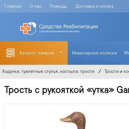
Главная
О нас
Помощь
Доставка и оплата
Каталог товаров
Инвалидные коляски
М
Ходунки, туалетные стулья, костыли, трости
Трости и к
Трость с рукояткой «утка» Ga