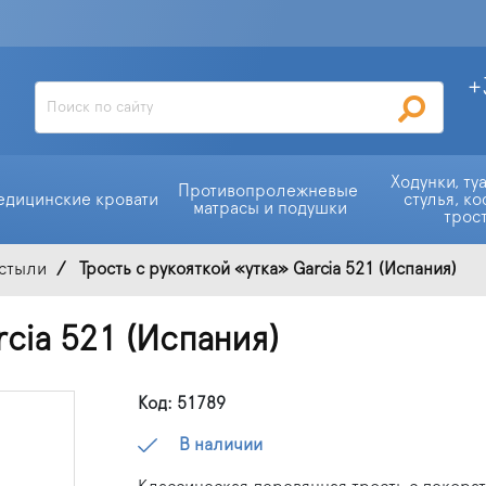
+
Ходунки, ту
Противопролежневые 
едицинские кровати
стулья, ко
матрасы и подушки
трос
остыли
Трость с рукояткой «утка» Garcia 521 (Испания)
rcia 521 (Испания)
Код: 51789
В наличии