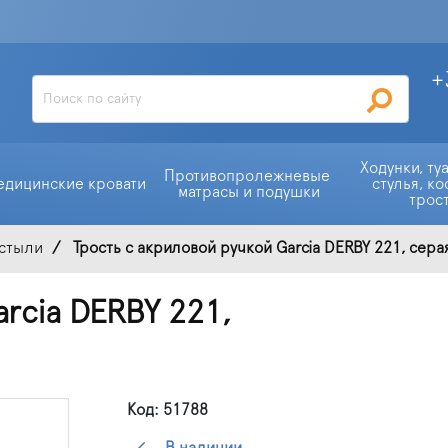
+
Ходунки, ту
Противопролежневые 
едицинские кровати
стулья, ко
матрасы и подушки
трос
остыли
Трость с акриловой ручкой Garcia DERBY 221, сера
rcia DERBY 221,
Код: 51788
В наличии