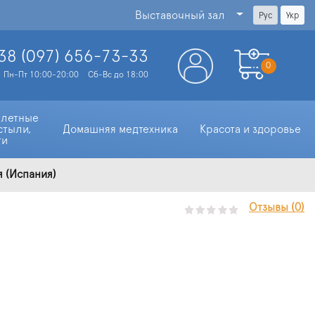
Выставочный зал
Рус
Укр
38 (097)
656-73-33
0
Пн-Пт 10:00-20:00
Сб-Вс до 18:00
алетные 
стыли, 
Домашняя медтехника
Красота и здоровье
ти
я (Испания)
Отзывы (0)