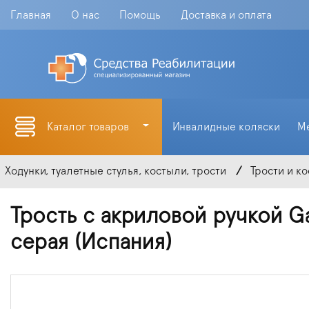
Главная
О нас
Помощь
Доставка и оплата
Каталог товаров
Инвалидные коляски
М
Ходунки, туалетные стулья, костыли, трости
Трости и к
Трость с акриловой ручкой Ga
серая (Испания)