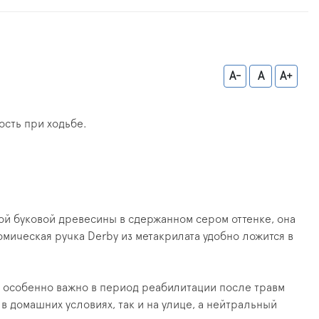
A-
A
A+
сть при ходьбе.
ной буковой древесины в сдержанном сером оттенке, она
ическая ручка Derby из метакрилата удобно ложится в
то особенно важно в период реабилитации после травм
в домашних условиях, так и на улице, а нейтральный