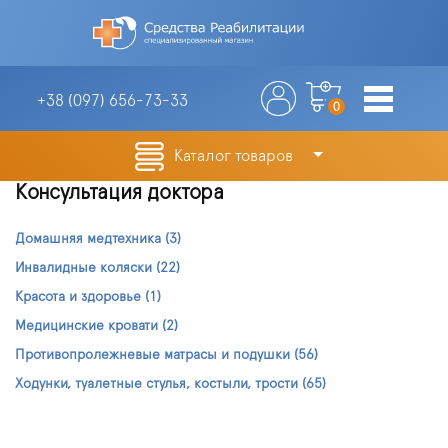
+38 (097)
656-73-33
0
Каталог товаров
Консультация доктора
Домашняя медтехника
(3)
Инвалидные коляски
(22)
Красота и здоровье
(1)
Медицинские кровати
(2)
Противопролежневые матрасы и подушки
(56)
Ходунки, туалетные стулья, костыли, трости
(65)