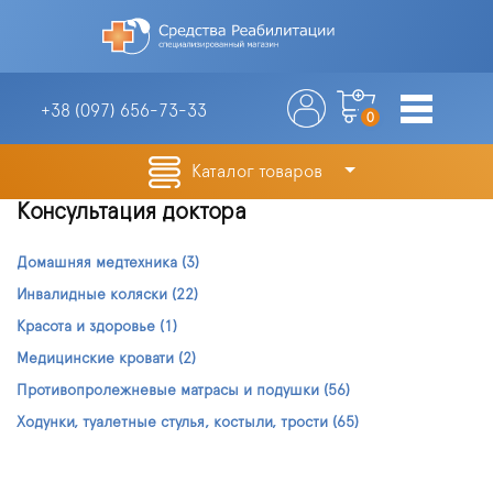
+38 (097)
656-73-33
0
Каталог товаров
Консультация доктора
Домашняя медтехника
(3)
Инвалидные коляски
(22)
Красота и здоровье
(1)
Медицинские кровати
(2)
Противопролежневые матрасы и подушки
(56)
Ходунки, туалетные стулья, костыли, трости
(65)