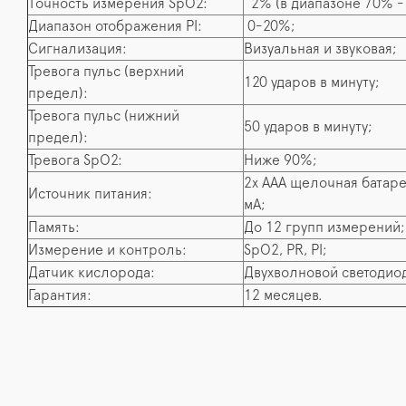
Точность измерения SpO2:
2% (в диапазоне 70% -
Диапазон отображения PI:
0-20%;
Сигнализация:
Визуальная и звуковая;
Тревога пульс (верхний
120 ударов в минуту;
предел):
Тревога пульс (нижний
50 ударов в минуту;
предел):
Тревога SpO2:
Ниже 90%;
2х ААА щелочная батарея
Источник питания:
мА;
Память:
До 12 групп измерений;
Измерение и контроль:
SpO2, PR, PI;
Датчик кислорода:
Двухволновой светодио
Гарантия:
12 месяцев.