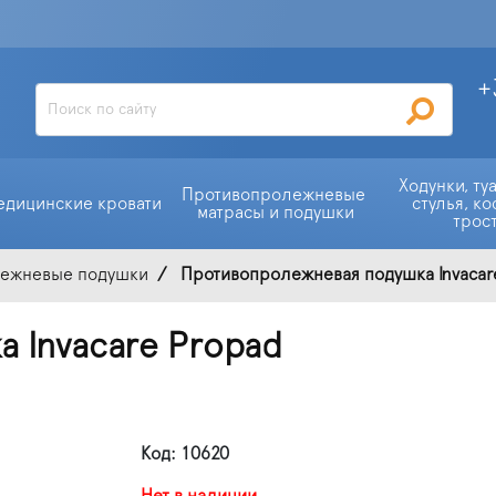
+
Ходунки, ту
Противопролежневые 
едицинские кровати
стулья, ко
матрасы и подушки
трос
ежневые подушки
Противопролежневая подушка Invacare
 Invacare Propad
Код: 10620
Нет в наличии