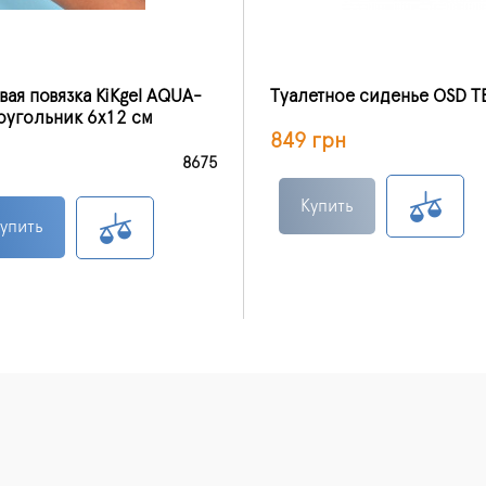
ая повязка KiKgеl AQUA-
Туалетное сиденье OSD 
оугольник 6х12 см
849 грн
8675
Купить
упить