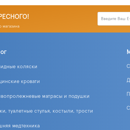
РЕСНОГО!
о магазина
лог
С
лидные коляски
Д
цинские кровати
П
ивопролежневые матрасы и подушки
С
ки, туалетные стулья, костыли, трости
няя медтехника