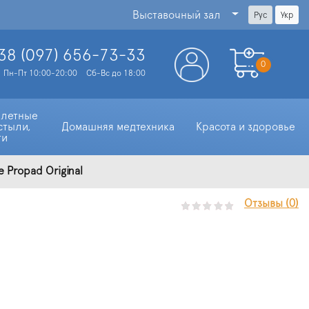
Выставочный зал
Рус
Укр
38 (097)
656-73-33
0
Пн-Пт 10:00-20:00
Сб-Вс до 18:00
алетные 
стыли, 
Домашняя медтехника
Красота и здоровье
ти
 Propad Original
Отзывы (0)