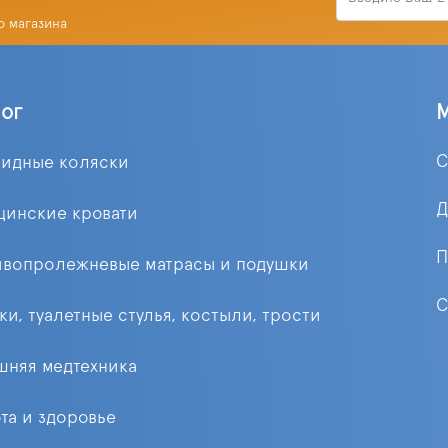
о магазина
лог
С
лидные коляски
Д
цинские кровати
П
ивопролежневые матрасы и подушки
С
ки, туалетные стулья, костыли, трости
няя медтехника
та и здоровье