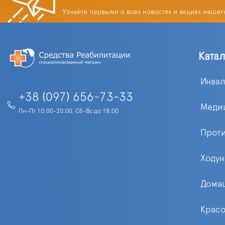
Узнайте первыми о всех новостях и акциях нашег
Ката
Инва
+38 (097) 656-73-33
Меди
Пн-Пт 10:00-20:00, Сб-Вс до 18:00
Прот
Ходун
Домаш
Красо