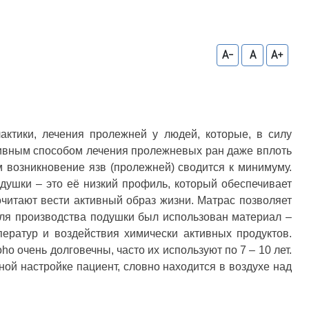
A-
A
A+
тики, лечения пролежней у людей, которые, в силу
тивным способом лечения пролежневых ран даже вплоть
м возникновение язв (пролежней) сводится к минимуму.
душки – это её низкий профиль, который обеспечивает
читают вести активный образ жизни. Матрас позволяет
Для производства подушки был использован материал –
ператур и воздействия химически активных продуктов.
o очень долговечны, часто их используют по 7 – 10 лет.
ой настройке пациент, словно находится в воздухе над