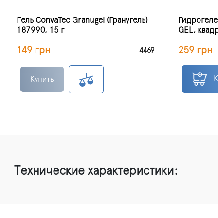
Гель ConvaTec Granugel (Гранугель)
Гидрогелев
187990, 15 г
GEL, квад
149 грн
259 грн
4469
К
Купить
Технические характеристики: