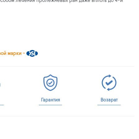
пособом лечения пролежневых ран даже вплоть до 4-й
вой марки -
Гарантия
Возврат