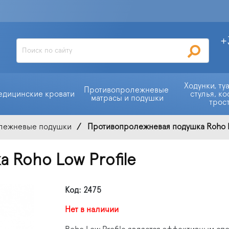
+
Ходунки, ту
Противопролежневые 
едицинские кровати
стулья, ко
матрасы и подушки
трос
лежневые подушки
Противопролежневая подушка Roho L
 Roho Low Profile
Код: 2475
Нет в наличии