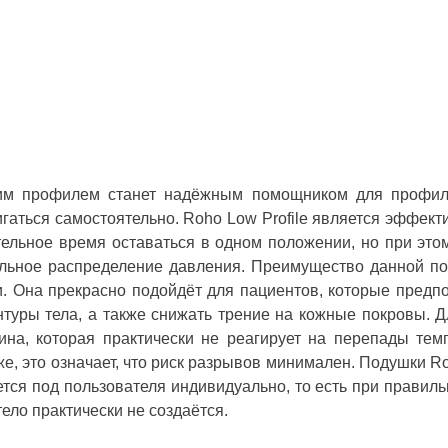
им профилем станет надёжным помощником для профилак
игаться самостоятельно. Roho Low Profile является эффек
тельное время оставаться в одном положении, но при это
льное распределение давления. Преимущество данной по
. Она прекрасно подойдёт для пациентов, которые предпо
нтуры тела, а также снижать трение на кожные покровы. 
на, которая практически не реагирует на перепады тем
е, это означает, что риск разрывов минимален. Подушки Roh
тся под пользователя индивидуально, то есть при правильн
тело практически не создаётся.