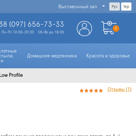
Выставочный зал
Рус
Укр
38 (097)
656-73-33
0
Пн-Пт 10:00-20:00
Сб-Вс до 18:00
алетные 
стыли, 
Домашняя медтехника
Красота и здоровье
ти
ow Profile
Отзывы (1)