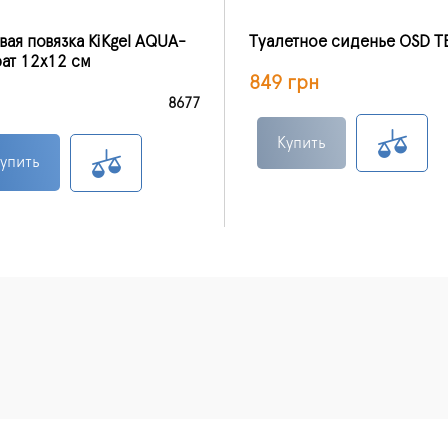
ая повязка KiKgеl AQUA-
Туалетное сиденье OSD 
рат 12х12 см
849 грн
8677
Купить
упить