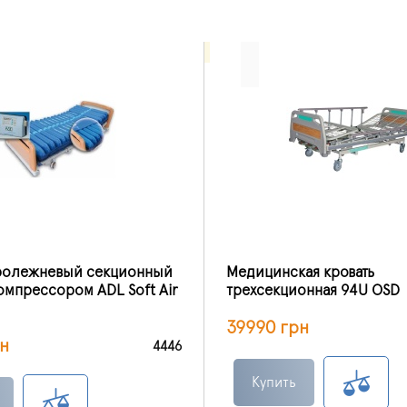
ролежневый секционный
Медицинская кровать
омпрессором ADL Soft Air
трехсекционная 94U OSD
39990 грн
н
4446
Купить