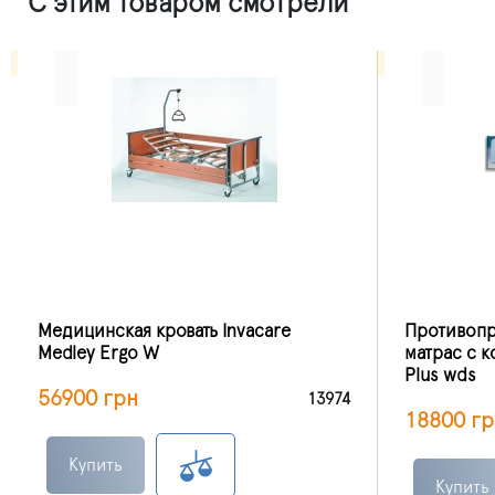
С этим товаром смотрели
Медицинская кровать Invacare
Противоп
Medley Ergo W
матрас с к
Plus wds
56900 грн
13974
18800 гр
Купить
Купить