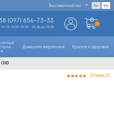
Выставочный зал
Рус
Укр
38 (097)
656-73-33
0
Пн-Пт 10:00-20:00
Сб-Вс до 18:00
алетные 
стыли, 
Домашняя медтехника
Красота и здоровье
ти
V OSD
Отзывы (1)