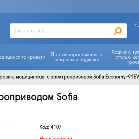
+
Ходунки, ту
Противопролежневые 
едицинские кровати
стулья, ко
матрасы и подушки
трос
ровать медицинская с электроприводом Sofia Economy-91E
роприводом Sofia
Код: 4107
Нет в наличии