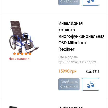
опциями, призванными
о наличии
облегчить жизнь
людям, которые не
имеют возможности
для самостоятельного
Инвалидная
передвижения.
коляска
многофункциональная
OSD Millenium
Recliner
Эта модель
Нет в наличии
принадлежит к классу
универсальных
15990 грн
инвалидных колясок,
Код: 2319
которые одинаково
подходят для
Сообщить
использования, как в
о наличии
домашних условиях, так
и на улице.