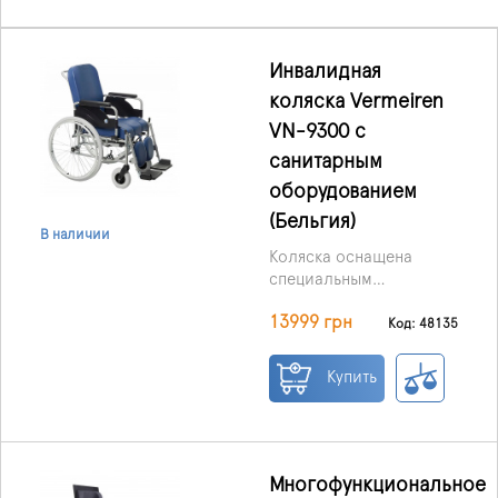
Инвалидная
коляска Vermeiren
VN-9300 с
санитарным
оборудованием
(Бельгия)
В наличии
Коляска оснащена
специальным
отверстием для
13999 грн
санитарных нужд и
Код: 48135
съёмным ПВХ-лотком
под сиденьем.
Купить
Благодаря
продуманной
конструкции,
пользователь может
заезжать прямо на
Многофункциональное