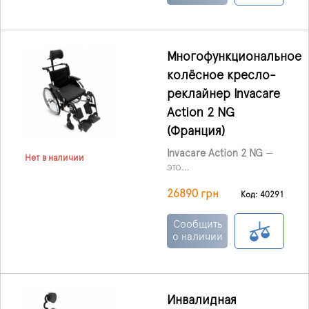
тяжело больными, а
также мало
подвижными
пользователями.
Многофункциональное
колёсное кресло-
реклайнер Invacare
Action 2 NG
(Франция)
Invacare Action 2 NG
—
Нет в наличии
это
многофункциональное
26890 грн
колёсное кресло-
Код: 40291
реклайнер,
предназначенное для
Сообщить
людей с ограниченной
о наличии
подвижностью или тех,
кто нуждается в помощи
сопровождающего.
Кресло обеспечивает
Инвалидная
необходимую