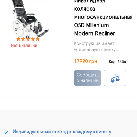
Инвалидная
коляска
многофункциональная
OSD Millenium
Modern Recliner
Конструкция имеет
Нет в наличии
удлинённую спинку,
угол наклона которой
17990 грн
регулируется до 160
Код: 6436
градусов, что даёт
возможность
Сообщить
пользователю не
о наличии
просто бодрствовать, а
и спать в коляске.
Индивидуальный подход к каждому клиенту