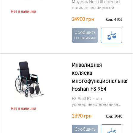
Модель Netti III comfort
отличается широкой
Нет в наличии
функциональностью,
24900 грн
большим спектром,
Код: 4106
необходимых для
комфорта пользователя,
Сообщить
настроек.
о наличии
Инвалидная
коляска
многофункциональная
Foshan FS 954
FS 954GC – это
усовершенствованная
Нет в наличии
модель инвалидного
2390 грн
кресла, обладающая
Код: 3040
различными
дополнительными
Сообщить