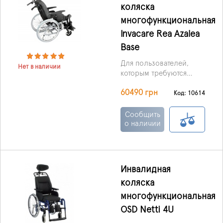
коляска
поддержку и
способствует
многофункциональная
улучшению
Invacare Rea Azalea
повседневной
Base
мобильности. Его
удобно использовать
Для пользователей,
как в помещениях, так и
Нет в наличии
которым требуются
на улице.
инвалидная коляска с
60490 грн
особым креслом и при
Код: 10614
этом необходима
первоклассная модель,
Сообщить
идеальным вариантом
о наличии
станет Rea Azalea Base.
Инвалидная
коляска
многофункциональная
OSD Netti 4U