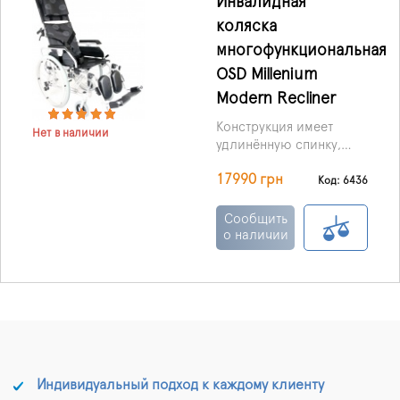
Инвалидная
коляска
многофункциональная
OSD Millenium
Modern Recliner
Конструкция имеет
Нет в наличии
удлинённую спинку,
угол наклона которой
17990 грн
регулируется до 160
Код: 6436
градусов, что даёт
возможность
Сообщить
пользователю не
о наличии
просто бодрствовать, а
и спать в коляске.
Индивидуальный подход к каждому клиенту