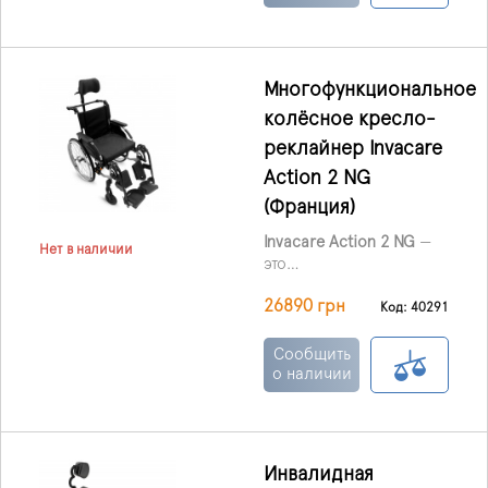
тяжело больными, а
также мало
подвижными
пользователями.
Многофункциональное
колёсное кресло-
реклайнер Invacare
Action 2 NG
(Франция)
Invacare Action 2 NG
—
Нет в наличии
это
многофункциональное
26890 грн
колёсное кресло-
Код: 40291
реклайнер,
предназначенное для
Сообщить
людей с ограниченной
о наличии
подвижностью или тех,
кто нуждается в помощи
сопровождающего.
Кресло обеспечивает
Инвалидная
необходимую