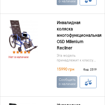
опциями, призванными
о наличии
облегчить жизнь
людям, которые не
имеют возможности
для самостоятельного
Инвалидная
передвижения.
коляска
многофункциональная
OSD Millenium
Recliner
Эта модель
Нет в наличии
принадлежит к классу
универсальных
15990 грн
инвалидных колясок,
Код: 2319
которые одинаково
подходят для
Сообщить
использования, как в
о наличии
домашних условиях, так
и на улице.