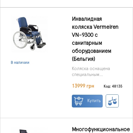
Инвалидная
коляска Vermeiren
VN-9300 с
санитарным
оборудованием
(Бельгия)
В наличии
Коляска оснащена
специальным
отверстием для
13999 грн
санитарных нужд и
Код: 48135
съёмным ПВХ-лотком
под сиденьем.
Купить
Благодаря
продуманной
конструкции,
пользователь может
заезжать прямо на
Многофункциональное