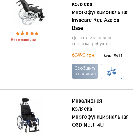
коляска
поддержку и
способствует
многофункциональная
улучшению
Invacare Rea Azalea
повседневной
Base
мобильности. Его
удобно использовать
Для пользователей,
как в помещениях, так и
Нет в наличии
которым требуются
на улице.
инвалидная коляска с
60490 грн
особым креслом и при
Код: 10614
этом необходима
первоклассная модель,
Сообщить
идеальным вариантом
о наличии
станет Rea Azalea Base.
Инвалидная
коляска
многофункциональная
OSD Netti 4U