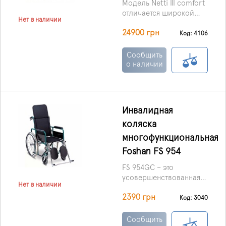
Модель Netti III comfort
отличается широкой
Нет в наличии
функциональностью,
24900 грн
большим спектром,
Код: 4106
необходимых для
комфорта пользователя,
Сообщить
настроек.
о наличии
Инвалидная
коляска
многофункциональная
Foshan FS 954
FS 954GC – это
усовершенствованная
Нет в наличии
модель инвалидного
2390 грн
кресла, обладающая
Код: 3040
различными
дополнительными
Сообщить