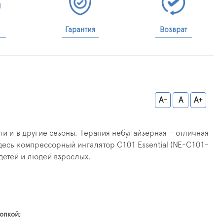
Гарантия
Возврат
A-
A
A+
ти и в другие сезоны. Терапия небулайзерная – отличная
десь компрессорный ингалятор C101 Essential (NE-C101-
детей и людей взрослых.
опкой;