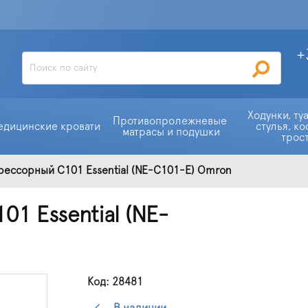
+
Ходунки, ту
Противопролежневые 
едицинские кровати
стулья, ко
матрасы и подушки
трос
рессорный C101 Essential (NE-C101-E) Omron
1 Essential (NE-
Код: 28481
В наличии