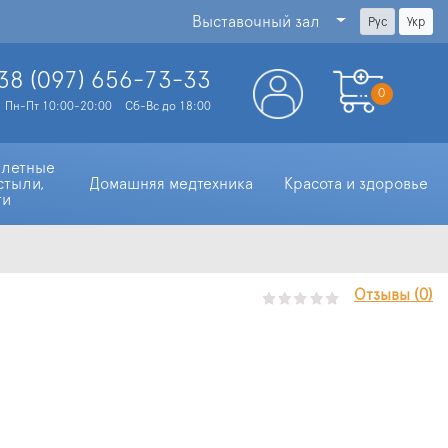
Выставочный зал
Рус
Укр
38 (097)
656-73-33
0
Пн-Пт 10:00-20:00
Сб-Вс до 18:00
алетные 
стыли, 
Домашняя медтехника
Красота и здоровье
ти
Отзывы (0)