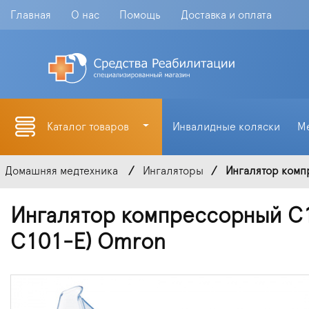
Главная
О нас
Помощь
Доставка и оплата
Каталог товаров
Инвалидные коляски
М
Домашняя медтехника
Ингаляторы
Ингалятор комп
Ингалятор компрессорный C10
C101-E) Omron