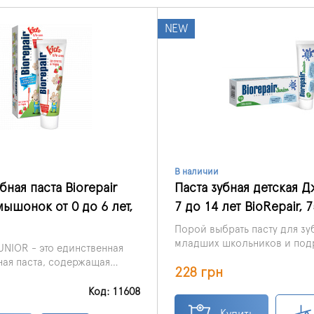
NEW
В наличии
бная паста Biorepair
Паста зубная детская 
ышонок от 0 до 6 лет,
7 до 14 лет BioRepair, 
Порой выбрать пасту для зу
младших школьников и под
UNIOR - это единственная
бывает весьма непросто. Зу
ная паста, содержащая
228 грн
возрасте от семи до четырн
roRepair (жидкая эмаль),
имеют свои особенности и 
епляют, реминерализируют
Код: 11608
потребности. Всем родителя
от кариеса детские зубы и
находятся в поиске оптимал
Купить