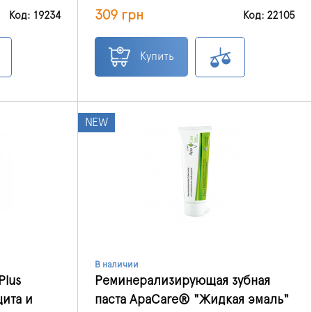
ной пасты
отбеливает зубы, заботится о
309 грн
е и
целостности зубной эмали,
Код: 19234
Код: 22105
обеспечивает правильный уход за всей
ротовой полостью.
Купить
NEW
В наличии
Plus
Pеминерализирующая зубная
ита и
паста ApaCare® "Жидкая эмаль"