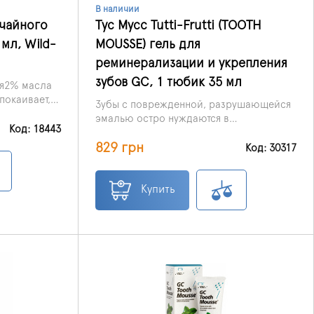
В наличии
 чайного
Тус Мусс Tutti-Frutti (TOOTH
мл, Wild-
MOUSSE) гель для
реминерализации и укрепления
зубов GC, 1 тюбик 35 мл
ая2% масла
спокаивает,
Зубы с поврежденной, разрушающейся
а деснами.
эмалью остро нуждаются в
Код: 18443
качественной и действенной поддержке
829 грн
в виде полезных минералов и
Код: 30317
витаминов. Представленный здесь гель
для реминерализации и укрепления
зубовТус МуссTutti-Frutti от GC – это
Купить
универсальное, эффективное и
безопасное средство для укрепления
эмали. Применять его можно без
опасений даже в домашних условиях и
детям, и взрослым.