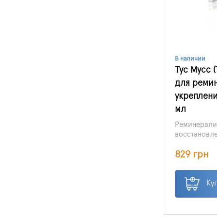
В наличии
Тус Мусс 
для реми
укреплени
мл
Реминерализ
восстановл
в полости рт
Цена указана
829 грн
Можно примен
Ку