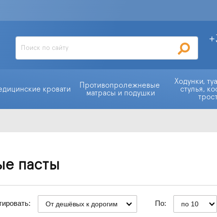
+
Ходунки, ту
Противопролежневые 
едицинские кровати
стулья, ко
матрасы и подушки
трос
ые пасты
тировать:
По:
От дешёвых к дорогим
по 10