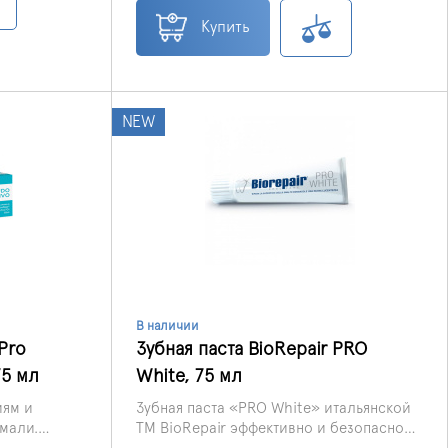
восстанавливает поврежденную зубную
эмаль, значительно снижает
Купить
здесь пасту
чувствительность и со временем
т
устраняет ее полностью, формирует
объемом
защитный слой биомиметического
апатита на поверхности дентина,
ристик и
NEW
предотвращает образование зубного
ля своей
налета и камня.
В наличии
Pro
Зубная паста BioRepair PRO
75 мл
White, 75 мл
иям и
Зубная паста «PRO White» итальянской
мали.
ТМ BioRepair эффективно и безопасно