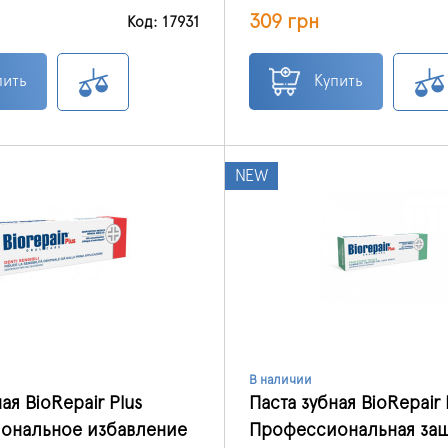
 компонентами, которая
Инновационная формула зуб
309 грн
ля людей с болезненными
предотвращает образовани
Код: 17931
нтитом и поврежденной
размножение бактерий.
пить
Купить
NEW
В наличии
ая BioRepair Plus
Паста зубная BioRepair 
ональное избавление
Профессиональная защ