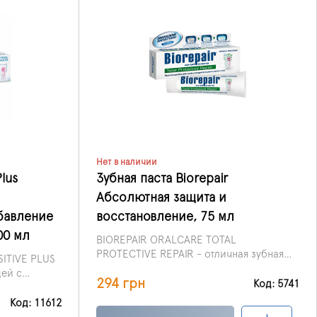
 способна
ализации.
уктивные
туют
де гель для
ния зубов
Нет в наличии
lus
Зубная паста Biorepair
Абсолютная защита и
бавление
восстановление, 75 мл
00 мл
BIOREPAIR ORALCARE TOTAL
PROTECTIVE REPAIR - отличная зубная
SITIVE PLUS
паста с нано частицами
ей с
294 грн
Гидроксиапатита (Жидкая эмаль)
Код: 5741
ов, для
MicroRepair для ежедневного
и, не
Код: 11612
использования. Ее уникальная формула
я зубов,