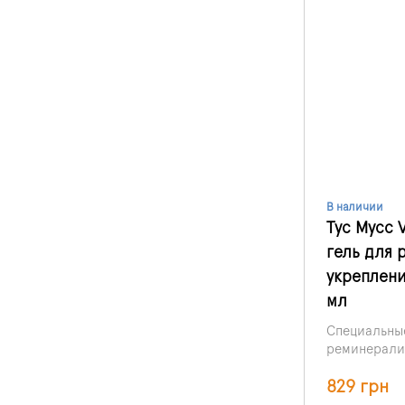
В наличии
Тус Мусс 
гель для 
укреплени
мл
Специальные
реминерали
настоящее с
829 грн
плохой эма
и иными нед