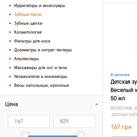
Ирригаторы и аксессуары
Зубные пасты
Зубные щетки
Косметология
Фильтры для носа
Дозиметры и нитрат-тестеры
Алкотестеры
Массажеры для ног и тела
В наличии
Увлажнители и ионизаторы
Детская зу
Весы напольные, кухонные
Веселый м
50 мл
Цена
BIOREPAIR J
детская зуб
частицы mic
167 грн
которые укр
и защищают 