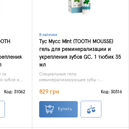
В наличии
OOTH
Тус Мусс Mint (TOOTH MOUSSE)
гель для реминерализации и
репления
укрепления зубов GC, 1 тюбик 35
л
мл
 за
Специальные гели,
их зубов и
реминерализирующие зубы –
и другие
настоящее спасение для зубов слабых, с
829 грн
го
плохой эмалью, пораженных кариесом
Код: 31062
Код: 30316
ании и
и иными недугами. Представленный
состава.
здесь гель Тус Мус Mint (TOOTH MOUSSE)
SSE)
для реминерализации и укрепления
Купить
 укрепления
зубов является средством эффективным,
ентина.
безопасным, практически
 элемент в
универсальным.