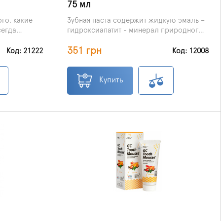
75 мл
го, какие
Зубная паста содержит жидкую эмаль –
сегда
гидроксиапатит - минерал природного
надежной
происхождения. Гидроксиапатит
Расфасовка: зубная паста, 75 мл
351 грн
тановлении.
является основным минералом костной
Код: 21222
Код: 12008
ованно
ткани и твердых тканей зуба.
десь зубная
Repair
Купить
 и