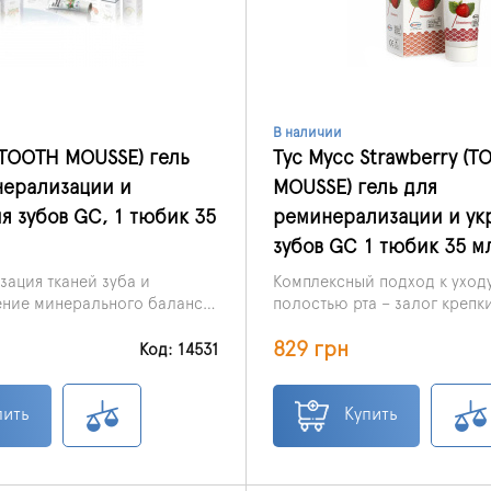
В наличии
(TOOTH MOUSSE) гель
Тус Мусс Strawberry (T
нерализации и
MOUSSE) гель для
я зубов GC, 1 тюбик 35
реминерализации и ук
зубов GC 1 тюбик 35 м
ация тканей зуба и
Комплексный подход к уходу
ение минерального баланса
полостью рта – залог крепк
а.
сияющей улыбки. Зубы, как 
 за шт.
829 грн
составляющие человеческо
Код: 14531
организма, нуждаются в пит
ять детям от 0 до 6 лет.
восполнении минерального 
Мусс Strawberry(TOOTHMOU
пить
Купить
разработан специально для
и восстановления эмали и д
Эмаль зуба – самый твердый