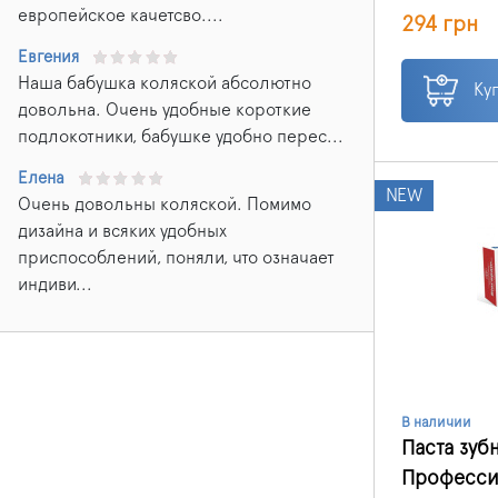
природными
европейское качетсво....
294 грн
подойдет д
деснами, де
Евгения
эмалью.
Наша бабушка коляской абсолютно
Ку
довольна. Очень удобные короткие
подлокотники, бабушке удобно перес...
Елена
NEW
Очень довольны коляской. Помимо
дизайна и всяких удобных
приспособлений, поняли, что означает
индиви...
В наличии
Паста зубн
Професси