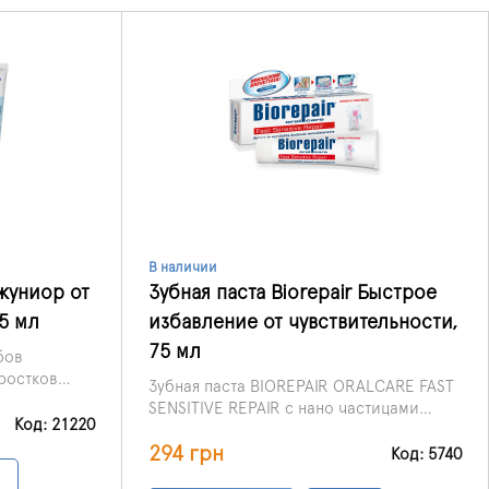
В наличии
Джуниор от
Зубная паста Biorepair Быстрое
75 мл
избавление от чувствительности,
75 мл
бов
ростков
Зубная паста BIOREPAIR ORALCARE FAST
бы детей в
SENSITIVE REPAIR с нано частицами
адцати лет
Код: 21220
Гидроксиапатита (Жидкая эмаль)
четкие
294 грн
Microrepair (содержание 15%)
Код: 5740
м, которые
эффективно реминерализирует и
ьной пасты