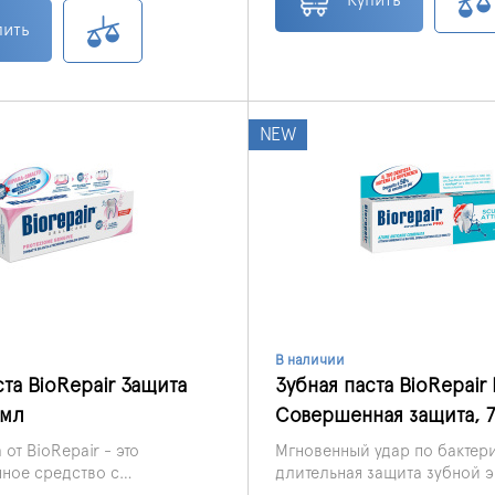
 содержат фтора.
зубной для своего чада, мы
пить
рекомендуем презентуемую 
зубную Джуниор, детскую, о
производителя Bio Repair, 
75мл. Продукт этот обладает
множеством важных характе
NEW
достоинств, необходимых д
категории.
В наличии
ста BioRepair Защита
Зубная паста BioRepair 
 мл
Совершенная защита, 
 от BioRepair - это
Мгновенный удар по бактер
нное средство с
длительная защита зубной э