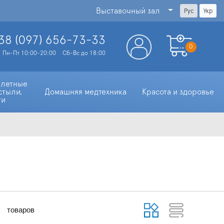
Выставочный зал
Рус
Укр
38 (097)
656-73-33
0
Пн-Пт 10:00-20:00
Сб-Вс до 18:00
алетные 
стыли, 
Домашняя медтехника
Красота и здоровье
ти
товаров