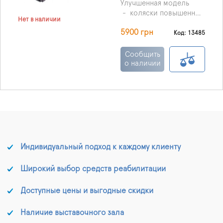
Улучшенная модель
- коляски повышенной
Нет в наличии
комфортности и
5900 грн
функциональности.
- Минимальный срок
Код: 13485
заказа 4 дня.
- Стоимость проката 40
Сообщить
грн. в сутки.
о наличии
- Залоговая стоимость
5900 грн.
- Обязательно
предупредите нас о дне
возврата прокатного
товара или же о
продлении времени
проката.
Индивидуальный подход к каждому клиенту
Широкий выбор средств реабилитации
Доступные цены и выгодные скидки
Наличие выставочного зала