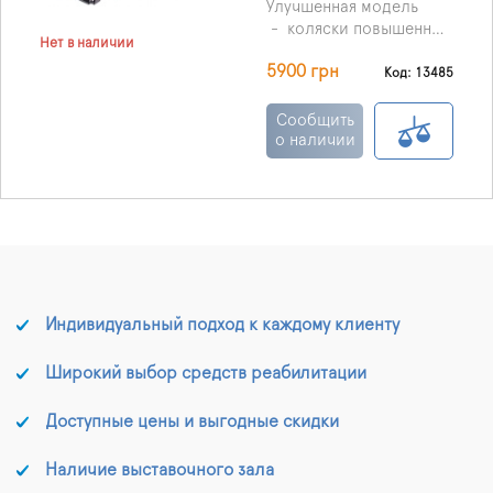
Улучшенная модель
- коляски повышенной
Нет в наличии
комфортности и
5900 грн
функциональности.
- Минимальный срок
Код: 13485
заказа 4 дня.
- Стоимость проката 40
Сообщить
грн. в сутки.
о наличии
- Залоговая стоимость
5900 грн.
- Обязательно
предупредите нас о дне
возврата прокатного
товара или же о
продлении времени
проката.
Индивидуальный подход к каждому клиенту
Широкий выбор средств реабилитации
Доступные цены и выгодные скидки
Наличие выставочного зала