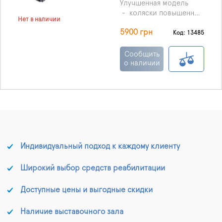
Улучшенная модель
- коляски повышенной
Нет в наличии
комфортности и
5900 грн
функциональности.
- Минимальный срок
Код: 13485
заказа 4 дня.
- Стоимость проката 40
Сообщить
грн. в сутки.
о наличии
- Залоговая стоимость
5900 грн.
- Обязательно
предупредите нас о дне
возврата прокатного
товара или же о
продлении времени
проката.
Индивидуальный подход к каждому клиенту
Широкий выбор средств реабилитации
Доступные цены и выгодные скидки
Наличие выставочного зала