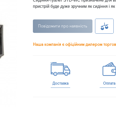
Сидіння-туалет STD-WC призначене для ви
пристрій буде дуже зручним як сидіння і як 
Повідомити про наявність
Наша компанія є офіційним дилером торгов
Доставка
Оплата