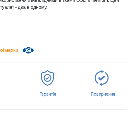
користання з інвалідними візками OSD Millenium. Цей
туалет - два в одному.
ої марки -
Гарантія
Повернення