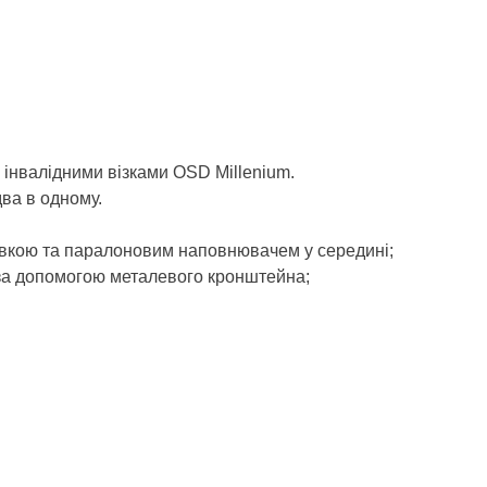
інвалідними візками OSD Millenium.
два в одному.
шивкою та паралоновим наповнювачем у середині;
к за допомогою металевого кронштейна;