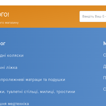
ОГО!
ого магазину
лог
С
ідні коляски
Д
ні ліжка
П
пролежневі матраци та подушки
С
ки, туалетні стільці, милиці, тростини
ня медтехніка