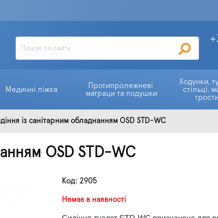
+
Ходунки, ту
Протипролежневі 
Медичні ліжка
стільці, м
матраци та подушки
трост
діння із санітарним обладнанням OSD STD-WC
днанням OSD STD-WC
Код: 2905
Немає в наявності