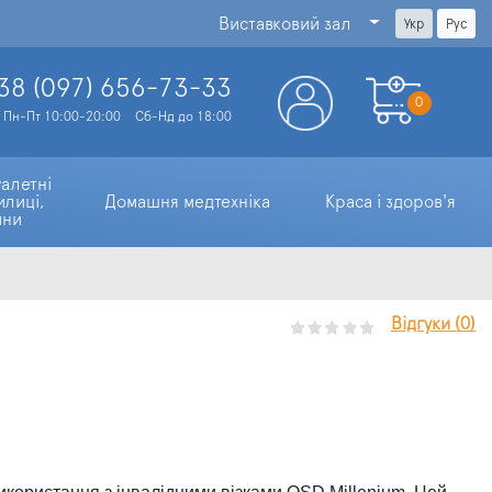
Виставковий зал
Укр
Рус
38 (097)
656-73-33
0
Пн-Пт 10:00-20:00
Сб-Нд до 18:00
алетні 
илиці, 
Домашня медтехніка
Краса і здоров'я
ини
Відгуки (0)