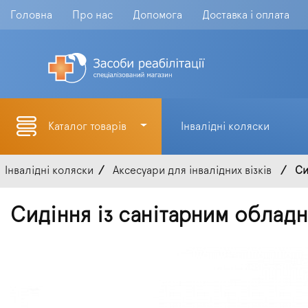
Головна
Про нас
Допомога
Доставка і оплата
Каталог товарів
Інвалідні коляски
Інвалідні коляски
Аксесуари для інвалідних візків
Си
Сидіння із санітарним обла