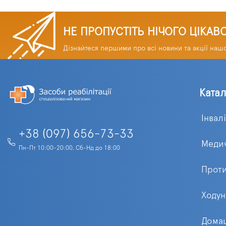
НЕ ПРОПУСТІТЬ НІЧОГО ЦІКАВ
Дізнайтеся першими про всі новини та акції наш
Ката
Інвал
+38 (097) 656-73-33
Медич
Пн-Пт 10:00-20:00, Сб-Нд до 18:00
Проти
Ходун
Домаш