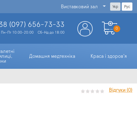
Виставковий зал
Укр
Рус
38 (097)
656-73-33
0
Пн-Пт 10:00-20:00
Сб-Нд до 18:00
алетні 
илиці, 
Домашня медтехніка
Краса і здоров'я
ини
Відгуки (0)