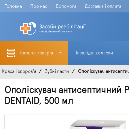
Головна
Про нас
Допомога
Доставка і оплата
Каталог товарів
Інвалідні коляски
Краса і здоров'я
Зубні пасти
Ополіскувач антисептич
Ополіскувач антисептичний 
DENTAID, 500 мл