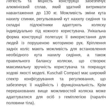
Легкість та міцність конструкції забезпечує
алюмінієвий сплав, який здатний витримати
навантаження до 130 кг. Можливість зміни кута
нахилу спинки, регульований кут нахилу сидіння та
складні підлокітники адаптують коляску
індивідуально під кожного користувача. Унікальна
форма конструкції полегшує її використання для
людей із порушеною моторикою рук. Кріплення
задніх коліс мають можливість для встановлення
необхідного кута нахилу сидіння, а також
правильного балансу коляски, що створює
максимальну зручність користувача та покращує
ходові якості моделі. Kuschall Compact має широкий
спектр конфігурування та регулювання, що
забезпечує її надійність і функціональність. Крім
перерахованих вище можливостей коляска може
адаптуватися для осіб з геміплегією (параліч
половини тіла).