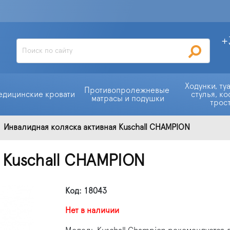
+
Ходунки, ту
Противопролежневые 
едицинские кровати
стулья, ко
матрасы и подушки
трос
Инвалидная коляска активная Kuschall CHAMPION
 Kuschall CHAMPION
Код: 18043
Нет в наличии