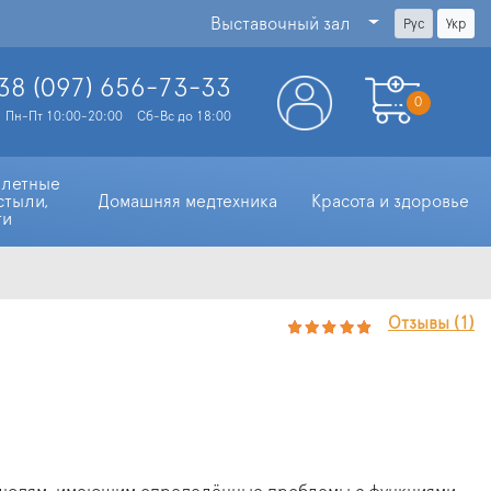
Выставочный зал
Рус
Укр
38 (097)
656-73-33
0
Пн-Пт 10:00-20:00
Сб-Вс до 18:00
алетные 
стыли, 
Домашняя медтехника
Красота и здоровье
ти
Отзывы (1)