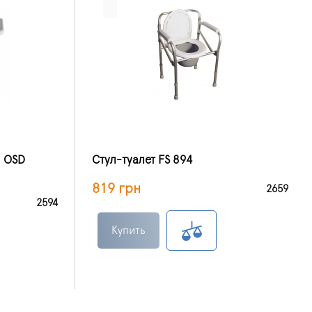
и OSD
Cтул-туалет FS 894
819 грн
2659
2594
Купить