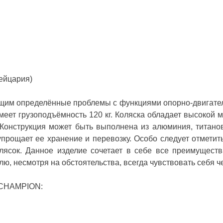
ейцария)
щим определённые проблемы с функциями опорно-двигател
имеет грузоподъёмность 120 кг. Коляска обладает высокой
онструкция может быть выполнена из алюминия, титанов
 упрощает ее хранение и перевозку. Особо следует отмети
лясок. Данное изделие сочетает в себе все преимущест
лю, несмотря на обстоятельства, всегда чувствовать себя 
l CHAMPION: