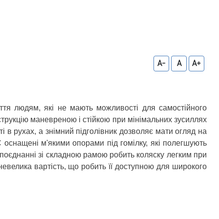
A-
A
A+
иття людям, які не мають можливості для самостійного
трукцію маневреною і стійкою при мінімальних зусиллях
 в рухах, а знімний підголівник дозволяє мати огляд на
 оснащені м'якими опорами під гомілку, які полегшують
поєднанні зі складною рамою робить коляску легким при
невелика вартість, що робить її доступною для широкого