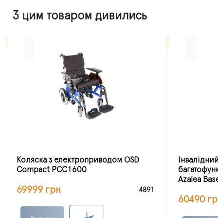
З цим товаром дивились
Коляска з електроприводом OSD
Інвалідний
Compact PCC1600
багатофун
Azalea Bas
69999 грн
4891
60490 гр