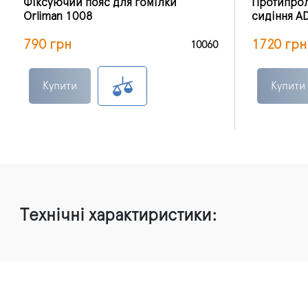
Фіксуючий пояс для гомілки
Протипрол
Orliman 1008
сидіння A
790 грн
1720 грн
10060
Купити
Купити
Технічні характиристики: