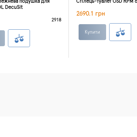
ежнева подушка для
Стілець-туалет OSD RPM 
DL DecuSit
2690.1 грн
2918
Купити