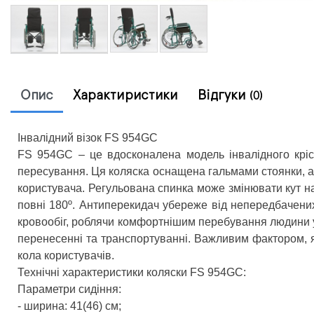
Опис
Характиристики
Відгуки
(0)
Інвалідний візок FS 954GC
FS 954GC – це вдосконалена модель інвалідного крісл
пересування. Ця коляска оснащена гальмами стоянки, а
користувача. Регульована спинка може змінювати кут на
повні 180º. Антиперекидач убереже від непередбачених
кровообіг, роблячи комфортнішим перебування людини у
перенесенні та транспортуванні. Важливим фактором, як
кола користувачів.
Технічні характеристики коляски FS 954GC:
Параметри сидіння:
- ширина: 41(46) см;