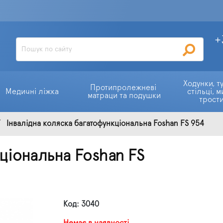
+
Ходунки, ту
Протипролежневі 
Медичні ліжка
стільці, м
матраци та подушки
трост
Інвалідна коляска багатофункціональна Foshan FS 954
ціональна Foshan FS
Код: 3040
Немає в наявності