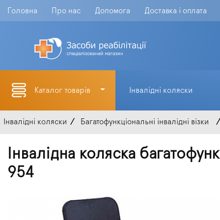
Головна
Про нас
Допомога
Доставка і оплата
Каталог товарів
Інвалідні коляски
Інвалідні коляски
Багатофункціональні інвалідні візки
Інвалідна коляска багатофунк
954