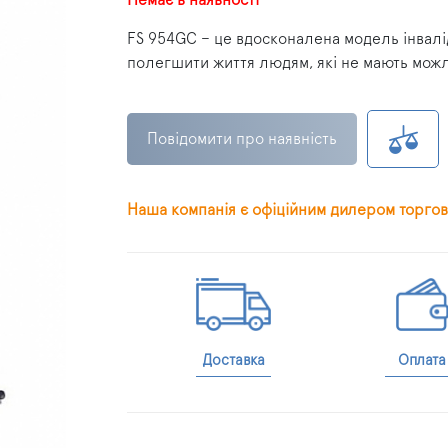
FS 954GC – це вдосконалена модель інвалідн
полегшити життя людям, які не мають можл
Повідомити про наявність
Наша компанія є офіційним дилером торгов
Доставка
Оплата