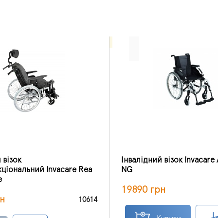
 візок
Інвалідний візок Invacare 
кціональний Invacare Rea
NG
e
19890 грн
н
10614