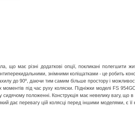
а, що має різні додаткові опції, покликані полегшити ж
нтиперекидальними, знімними коліщатками - це робить конс
хилу до 90º, даючи тим самим більше простору і можливості
 моментів під час руху коляски. Підніжки моделі FS 954GC
 сидячому положенні. Конструкція має невелику вагу, що в 
ий дає перевагу цій колясці перед іншими моделями, є її 