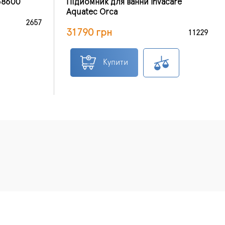
68600
Підйомник для ванни Invacare
Aquatec Orca
2657
31790 грн
11229
Купити