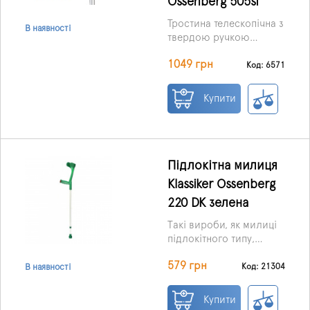
Ossenberg 505si
Тростина телескопічна з
В наявності
твердою ручкою
«Derby basic» – це
1049 грн
аксесуар, необхідний
Код: 6571
для часткової
підтримки маси тіла під
Купити
час ходьби, утримання
рівноваги під час
ходьби або стояння.
Підлокітна милиця
Klassiker Ossenberg
220 DK зелена
Такі вироби, як милиці
підлокітного типу,
надійні та ергономічні,
Ціна вказана за 1 шт.
579 грн
незамінні, коли у
Код: 21304
В наявності
людини є травми спини
або кінцівок, і є
Купити
труднощі з