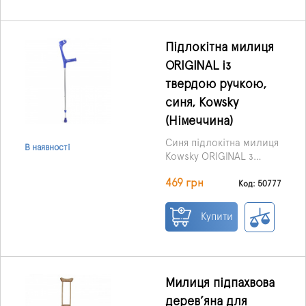
Підлокітна милиця
ORIGINAL із
твердою ручкою,
синя, Kowsky
(Німеччина)
Синя підлокітна милиця
В наявності
Kowsky ORIGINAL з
твердою анатомічною
469 грн
ручкою — надійне
Код: 50777
рішення для щоденного
використання під час
Купити
реабілітації після травм
або при хронічних
порушеннях опорно-
рухового апарату.
Забезпечує стабільну
Милиця підпахвова
опору, комфорт і
дерев’яна для