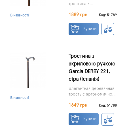
навантаження з ніг.
тростина з
декоративною ручкою у
1889 грн
вигляді голови качки —
Код: 51789
В наявності
вдале поєднання
надійної опори,
Купити
комфорту та естетики
для тих, хто прагне
підкреслити
індивідуальний стиль.
Тростина з
акриловою ручкою
Garcia DERBY 221,
сіра (Іспанія)
Элегантная деревянная
трость с эргономичной
В наявності
ручкой Derby,
1649 грн
обеспечивающей
Код: 51788
надёжную опору,
комфорт и уверенность
Купити
при ходьбе.