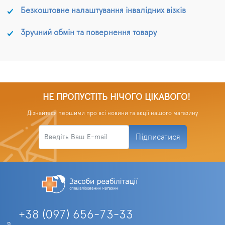
світловідбивачі
Безкоштовне налаштування інвалідних візків
підвищують видимість у
темний час доби.
Зручний обмін та повернення товару
НЕ ПРОПУСТІТЬ НІЧОГО ЦІКАВОГО!
Дізнайтеся першими про всі новини та акції нашого магазину
Підписатися
+38 (097) 656-73-33