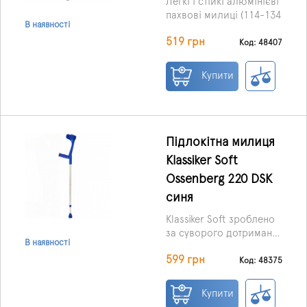
Легкі і стійкі алюмінієві
пахвові милиці (114-134
В наявності
см) арт. 10022 Dr.Life з
519 грн
телескопічним
Код: 48407
механізмом
регулювання оснащені
Купити
м'якими насадками.
Надійна продумана
конструкція правильно
перерозподіляє
навантаження і
Підлокітна милиця
полегшує переміщення.
Klassiker Soft
Ціна вказана за 1 шт.
Ossenberg 220 DSK
синя
Klassiker Soft зроблено
за суворого дотримання
В наявності
всіх нормативних
Ціна вказана за 1 шт.
599 грн
документів
Код: 48375
євростандартів у галузі
медицини.
Купити