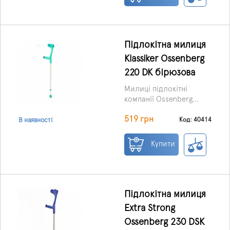
ефективні милиці
Klassiker, від німецького
бренду Оссенберг,
буквально незамінні у
багатьох ситуаціях.
Підлокітна милиця
Набір їх властивостей
Klassiker Ossenberg
та характеристик є
220 DK бірюзова
оптимальним.
Милиці підлокітні
компанії Ossenberg
створені відповідно до
Ціна вказана за 1 шт.
519 грн
всіх стандартів у галузі
Код: 40414
В наявності
медицини, мають
чудову якість з низкою
Купити
позитивних
відмінностей.
Підлокітна милиця
Extra Strong
Ossenberg 230 DSK