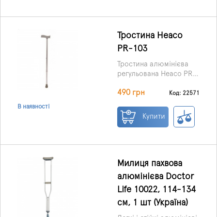
ослабленим м'язовим
апаратом або в період
відновлення після
оперативного втручання
Тростина Heaco
або травми.
PR-103
Тростина алюмінієва
регульована Heaco PR-
103 забезпечить легке
490 грн
самостійне пересування
Код: 22571
пацієнта без особливих
В наявності
зусиль. Подарувавши
Купити
своїм близьким
тростину, ви дасте їм
надію на повноцінне
життя та впевненість у
власних силах.
Милиця пахвова
алюмінієва Doctor
Life 10022, 114-134
см, 1 шт (Україна)