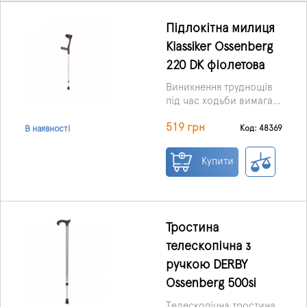
Підлокітна милиця
Klassiker Ossenberg
220 DK фіолетова
Виникнення труднощів
під час ходьби вимагає
додаткової опори, щоб
Ціна вказана за 1 шт.
519 грн
пересування було
Код: 48369
В наявності
максимально
комфортно. Підлокітний
Купити
милиця Klassiker
допоможе пересуватися
у складний період,
дозволить прибрати
зайве навантаження на
Тростина
нижні кінцівки та
телескопічна з
перерозподілити
ручкою DERBY
частину її на лікоть та
кисть.
Ossenberg 500si
Телескопічна тростина