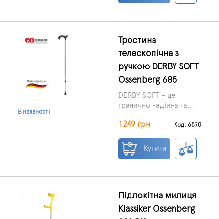
пересуванням.
Представлений тут
милиця підлокітна
зелена Klassiker від
Тростина
німецького бренду
телескопічна з
Оссенберг – унікальний
ручкою DERBY SOFT
виріб, у своєму роді.
Ossenberg 685
DERBY SOFT – це
гранично надійна та
В наявності
ефективна тростина від
1249 грн
Оссенберг,
Код: 6570
телескопічного типу,
оснащена м'якою
Купити
ручкою.
Підлокітна милиця
Klassiker Ossenberg