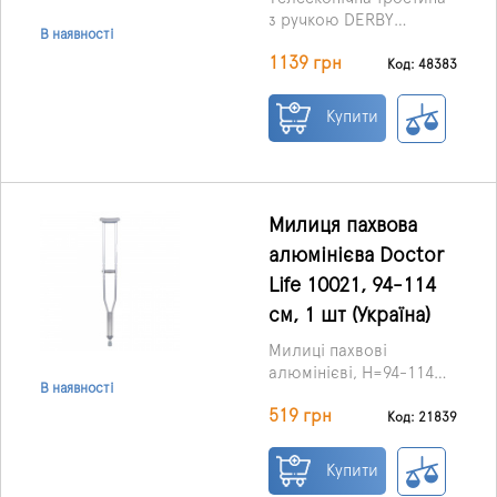
з ручкою DERBY
В наявності
німецької ТМ Ossenberg
1139 грн
– елегантна та надійна
Код: 48383
опора для людей, які
цінують комфорт та
Купити
високу якість.
Милиця пахвова
алюмінієва Doctor
Life 10021, 94-114
см, 1 шт (Україна)
Милиці пахвові
алюмінієві, H=94-114
В наявності
см виробництва Dr. Life
Ціна за 1 штуку.
519 грн
призначені для
Код: 21839
додаткової підтримки
при ходьбі для
Купити
користувачів з