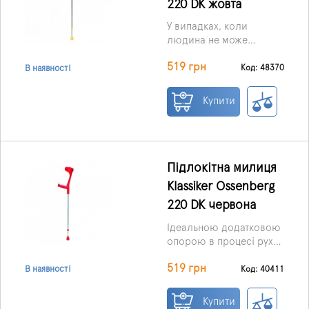
220 DK жовта
У випадках, коли
людина не може
пересуватися
Ціна вказана за 1 шт.
519 грн
самостійно, їй потрібна
Код: 48370
В наявності
опора. Людям зі
слабкими руками
Купити
ідеально підійде
підлокітний милиця
«Klassiker», від компанії
«OSSENBERG».
Підлокітний милиця
Підлокітна милиця
«Klassiker»
Klassiker Ossenberg
максимально
220 DK червона
підходитиме в
ситуаціях, коли
Ідеальною додатковою
пересування самостійно
опорою в процесі руху
неможливе.
для людей з дещо
Ціна вказана за 1 шт.
519 грн
обмеженими
Код: 40411
В наявності
можливостями є
милиці. Сучасні та
Купити