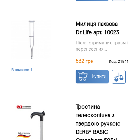
Милиця пахвова
Dr.Life арт. 10023
Після отриманих травм і
перенесених
хірургічних операцій на
Ціна вказана за 1 шт.
532 грн
ногах або кульшових
Код: 21841
суглобах
В наявності
постраждалому для
Купити
відновлення будуть
потрібні милиці.
Пахвові милиці Doctor
Life з алюмінію буде
відмінним засобом
Тростина
опори.
телескопічна з
твердою ручкою
DERBY BASIC