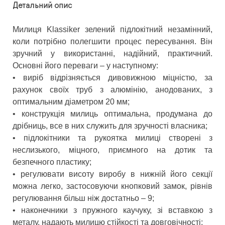
Детальний опис
Милиця Klassiker зелений підлокітний незамінний,
коли потрібно полегшити процес пересування. Він
зручний у використанні, надійний, практичний.
Основні його переваги – у наступному:
• виріб відрізняється дивовижною міцністю, за
рахунок своїх труб з алюмінію, анодованих, з
оптимальним діаметром 20 мм;
• конструкція милиць оптимальна, продумана до
дрібниць, все в них служить для зручності власника;
• підлокітники та рукоятка милиці створені з
неслизького, міцного, приємного на дотик та
безпечного пластику;
• регулювати висоту виробу в нижній його секції
можна легко, застосовуючи кнопковий замок, рівнів
регулювання більш ніж достатньо – 9;
• наконечники з пружного каучуку, зі вставкою з
металу, надають милицю стійкості та довговічності;