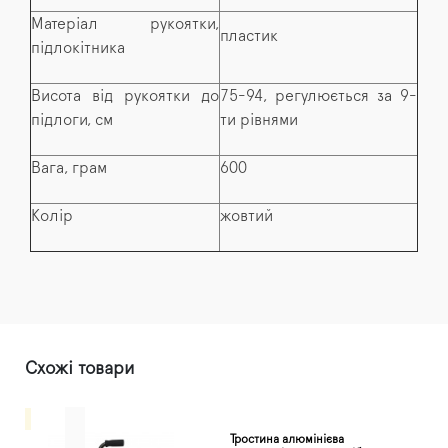
Матеріал рукоятки,
пластик
підлокітника
Висота від рукоятки до
75-94, регулюється за 9-
підлоги, см
ти рівнями
Вага, грам
600
Колір
жовтий
Схожі товари
Тростина алюмінієва