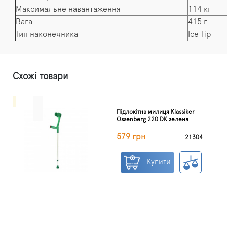
Максимальне навантаження
114 кг
Вага
415 г
Тип наконечника
Ice Tip
Схожі товари
Підлокітна милиця Klassiker
Ossenberg 220 DK зелена
579 грн
21304
Купити