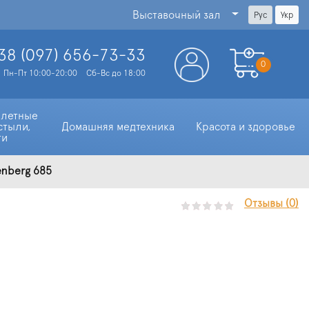
Выставочный зал
Рус
Укр
38 (097)
656-73-33
0
Пн-Пт 10:00-20:00
Сб-Вс до 18:00
алетные 
стыли, 
Домашняя медтехника
Красота и здоровье
ти
enberg 685
Отзывы (0)