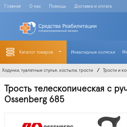
Главная
О нас
Помощь
Доставка и оплата
Каталог товаров
Инвалидные коляски
М
Ходунки, туалетные стулья, костыли, трости
Трости и к
Трость телескопическая с ру
Ossenberg 685