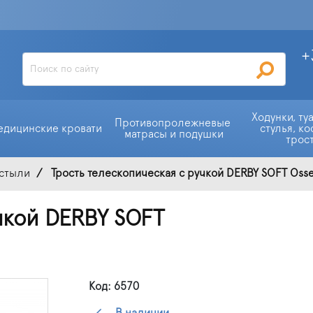
+
Ходунки, ту
Противопролежневые 
едицинские кровати
стулья, ко
матрасы и подушки
трос
остыли
Трость телескопическая с ручкой DERBY SOFT Oss
чкой DERBY SOFT
Код: 6570
В наличии