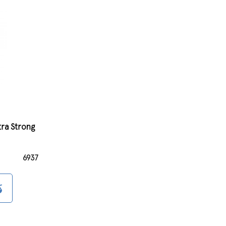
ra Strong
6937