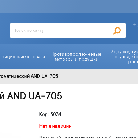
+
Ходунки, ту
Противопролежневые 
едицинские кровати
стулья, ко
матрасы и подушки
трос
томатический AND UA-705
ий AND UA-705
Код: 3034
Нет в наличии