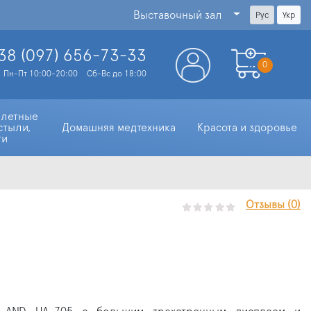
Выставочный зал
Рус
Укр
38 (097)
656-73-33
0
Пн-Пт 10:00-20:00
Сб-Вс до 18:00
алетные 
стыли, 
Домашняя медтехника
Красота и здоровье
ти
Отзывы (0)