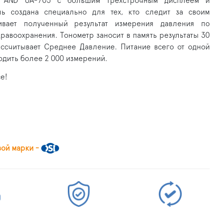
тр AND UA-705 с большим трехстрочным дисплеем и
ь создана специально для тех, кто следит за своим
ивает полученный результат измерения давления по
авоохранения. Тонометр заносит в память результаты 30
ассчитывает Среднее Давление. Питание всего от одной
одить более 2 000 измерений.
е!
вой марки -