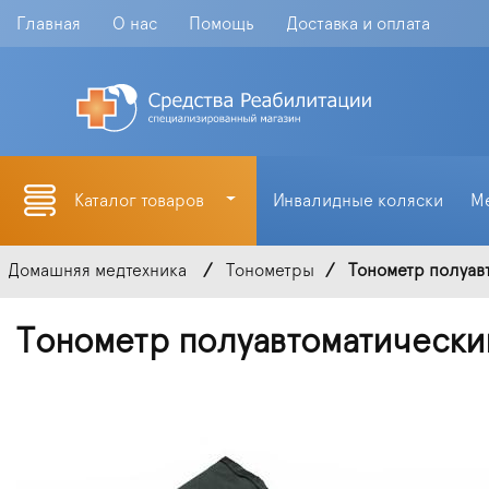
Главная
О нас
Помощь
Доставка и оплата
Каталог товаров
Инвалидные коляски
М
Домашняя медтехника
Тонометры
Тонометр полуав
Тонометр полуавтоматическ