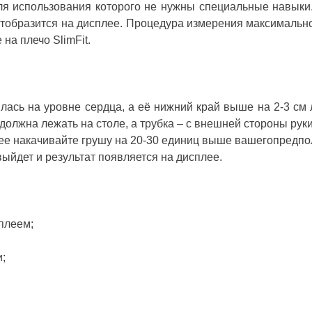
ля использования которого не нужны специальные навыки.
и отобразится на дисплее. Процедура измерения максимальн
на плечо SlimFit.
лась на уровне сердца, а её нижний край выше на 2-3 см л
должна лежать на столе, а трубка – с внешней стороны руки
лее накачивайте грушу на 20-30 единиц выше вашегопредпо
выйдет и результат появляется на дисплее.
плеем;
и;