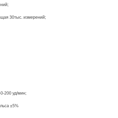
ений;
ющая 30тыс. измерений;
40-200 уд/мин;
ульса ±5%