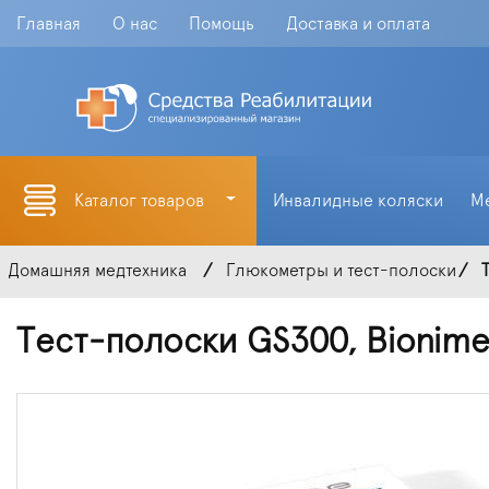
Главная
О нас
Помощь
Доставка и оплата
Каталог товаров
Инвалидные коляски
М
Домашняя медтехника
Глюкометры и тест-полоски
Тест-полоски GS300, Bionime 