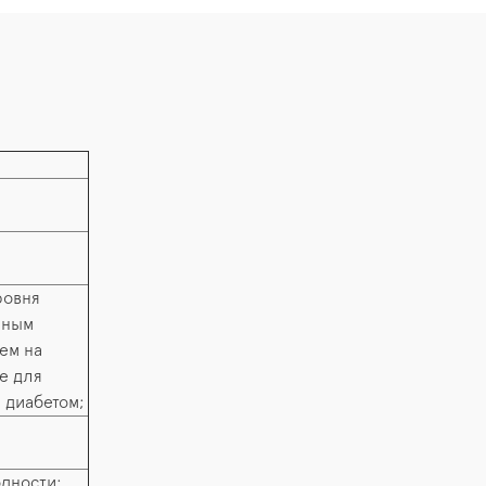
ровня
рным
ием на
же для
 диабетом;
одности;