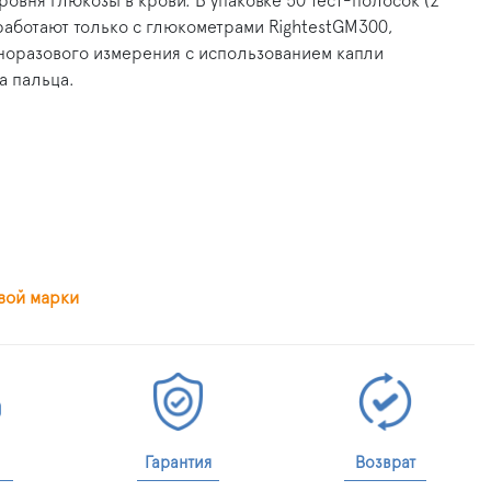
ровня глюкозы в крови. В упаковке 50 тест-полосок (2
 работают только с глюкометрами RightestGM300,
норазового измерения с использованием капли
а пальца.
вой марки
Гарантия
Возврат