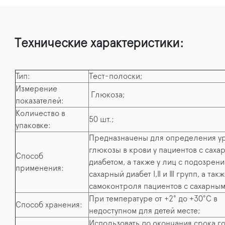
Технические характеристики:
Тип:
Тест-полоски;
Измерение
Глюкоза;
показателей:
Количество в
50 шт.;
упаковке:
Предназначены для определения у
глюкозы в крови у пациентов с саха
Способ
диабетом, а также у лиц с подозрен
применения:
сахарный диабет I,II и III групп, а так
самоконтроля пациентов с сахарным
При температуре от +2° до +30°С в
Способ хранения:
недоступном для детей месте;
Использовать до окончания срока г