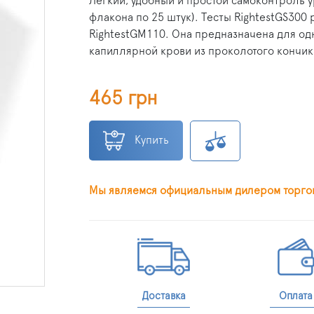
Легкий, удобный и простой самоконтроль у
флакона по 25 штук). Тесты RightestGS300
RightestGM110. Она предназначена для од
капиллярной крови из проколотого кончик
465 грн
Купить
Мы являемся официальным дилером торго
Доставка
Оплата