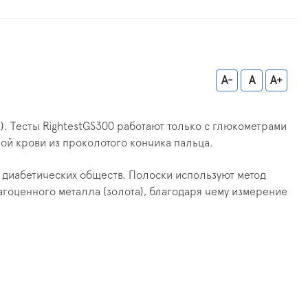
A-
A
A+
к). Тесты RightestGS300 работают только с глюкометрами
ой крови из проколотого кончика пальца.
 диабетических обществ. Полоски используют метод
агоценного металла (золота), благодаря чему измерение