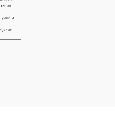
зъятия
лучей и
руками.