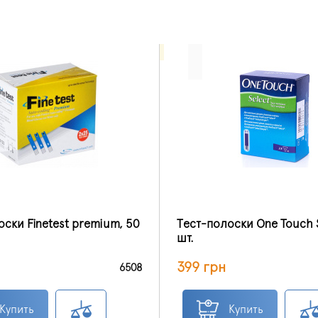
ски Finetest premium, 50
Тест-полоски One Touch S
шт.
399 грн
6508
Купить
Купить