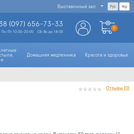
Выставочный зал
Рус
Укр
38 (097)
656-73-33
0
Пн-Пт 10:00-20:00
Сб-Вс до 18:00
алетные 
стыли, 
Домашняя медтехника
Красота и здоровье
ти
Отзывы (0)