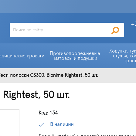
+
Ходунки, ту
Противопролежневые 
едицинские кровати
стулья, ко
матрасы и подушки
трос
Тест-полоски GS300, Bionime Rightest, 50 шт.
Rightest, 50 шт.
Код: 134
В наличии