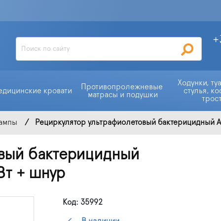
+
Ходунки, ту
Противопролежневые 
едицинские кровати
стулья, ко
матрасы и подушки
трос
лампы
Рециркулятор ультрафиолетовый бактерицидный Ае
вый бактерицидный
Вт + шнур
Код: 35992
В наличии