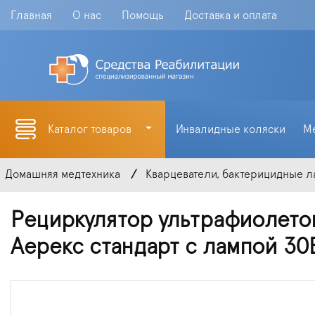
Главная
О нас
Помощь
Доставка и оплата
Каталог товаров
Инвалидные коляски
М
Домашняя медтехника
Кварцеватели, бактерицидные 
Рециркулятор ультрафиолето
Аерекс стандарт с лампой 30