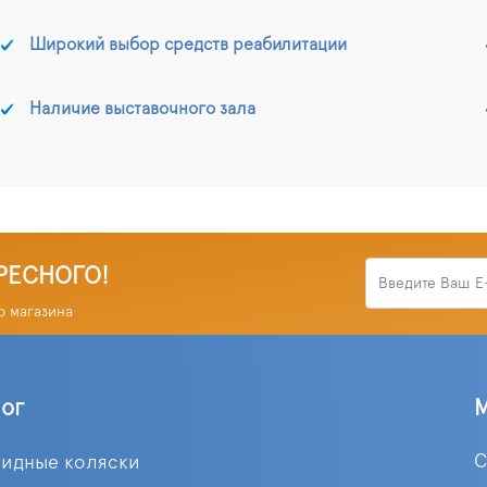
Широкий выбор средств реабилитации
Наличие выставочного зала
РЕСНОГО!
о магазина
лог
С
лидные коляски