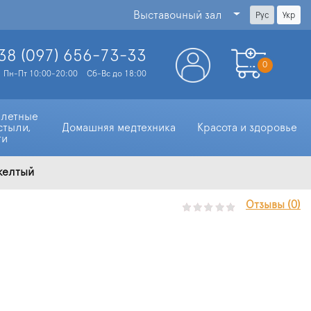
Выставочный зал
Рус
Укр
38 (097)
656-73-33
0
Пн-Пт 10:00-20:00
Сб-Вс до 18:00
алетные 
стыли, 
Домашняя медтехника
Красота и здоровье
ти
 желтый
Отзывы (0)