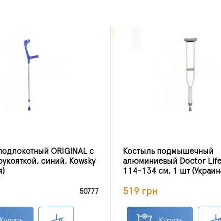
подлокотный ORIGINAL с
Костыль подмышечный
рукояткой, синий, Kowsky
алюминиевый Doctor Life
я)
114-134 см, 1 шт (Украин
519 грн
50777
Купить
Купить