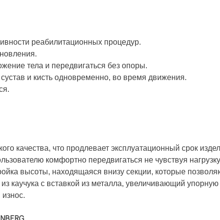
ативности реабилитационных процедур.
ановления.
ожение тела и передвигаться без опоры.
 сустав и кисть одновременно, во время движения.
ся.
окого качества, что продлевает эксплуатационный срок издел
льзователю комфортно передвигаться не чувствуя нагрузку
ройка высоты, находящаяся внизу секции, которые позволяю
 из каучука с вставкой из металла, увеличивающий упорну
 износ.
SENBERG