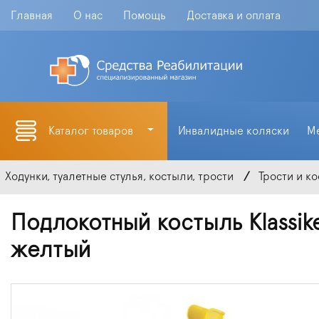
Главная
О нас
Помощь
Доставка и оплата
Каталог товаров
Инвалидные коляски
М
Ходунки, туалетные стулья, костыли, трости
Трости и к
Подлокотный костыль Klassik
желтый