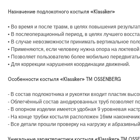
Назначение подлокотного костыля «Klassiker»
• Во время и после травм, в целях повышения результ
• В послеоперационный период, в целях лучшего восст
• В случае невозможности принимать вертикальное пол
• Применяются, если человеку нужна опора на локтевой
• Позволяет пользователю более мобильно передвигать
• Для коррекции нарушения координации движений.
Особенности костыля «Klassiker» ТМ OSSENBERG
- В состав подлокотника и рукоятки входит пластик выс
- Облегчённый состав анодированных труб позволяет по
- В опорном изделии имеется удобная 9 уровневая наст
- На конце трубки костыля расположен 16мм наконечник
- Все детали прошли проверку на нагрузку и абразивный
Уникальные характеристики костыля «Klassiker» ТМ OS