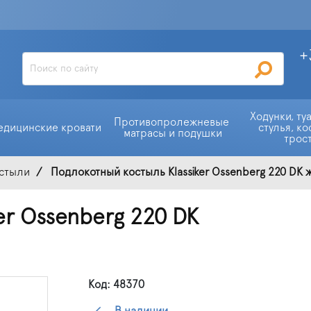
+
Ходунки, ту
Противопролежневые 
едицинские кровати
стулья, ко
матрасы и подушки
трос
остыли
Подлокотный костыль Klassiker Ossenberg 220 DK
er Ossenberg 220 DK
Код: 48370
В наличии