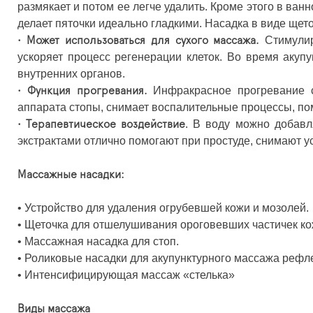
размякает и потом ее легче удалить. Кроме этого в ва
делает пяточки идеально гладкими. Насадка в виде ще
Стимулир
•
Может использоваться для сухого массажа.
ускоряет процесс регенерации клеток. Во время акуп
внутренних органов.
Инфракрасное прогревание с
•
Функция прогревания.
аппарата стопы, снимает воспалительные процессы, пом
. В воду можно добавл
•
Терапевтическое воздействие
экстрактами отлично помогают при простуде, снимают ус
Массажные насадки:
•
Устройство для удаления огрубевшей кожи и мозолей.
•
Щеточка для отшелушивания ороговевших частичек ко
•
Массажная насадка для стоп.
•
Роликовые насадки для акупунктурного массажа рефле
•
Интенсифицирующая массаж «стелька»
Виды массажа