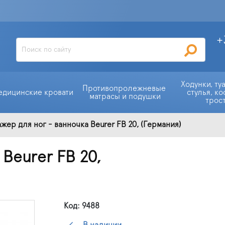
+
Ходунки, ту
Противопролежневые 
едицинские кровати
стулья, ко
матрасы и подушки
трос
жер для ног - ванночка Beurer FB 20, (Германия)
Beurer FB 20,
Код: 9488
В наличии