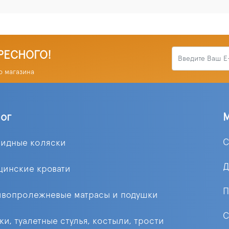
РЕСНОГО!
о магазина
лог
С
лидные коляски
Д
цинские кровати
П
ивопролежневые матрасы и подушки
С
ки, туалетные стулья, костыли, трости