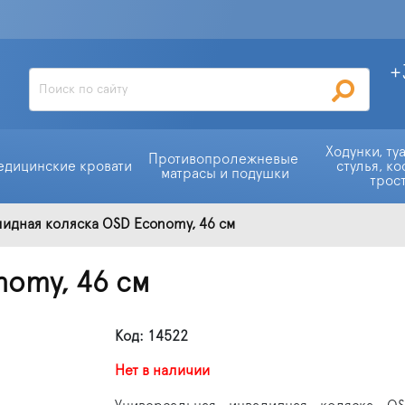
+
Ходунки, ту
Противопролежневые 
едицинские кровати
стулья, ко
матрасы и подушки
трос
идная коляска OSD Economy, 46 см
nomy, 46 см
Код: 14522
Нет в наличии