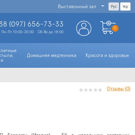
Выставочный зал
Рус
Укр
38 (097)
656-73-33
0
Пн-Пт 10:00-20:00
Сб-Вс до 18:00
алетные 
стыли, 
Домашняя медтехника
Красота и здоровье
ти
Отзывы (0)