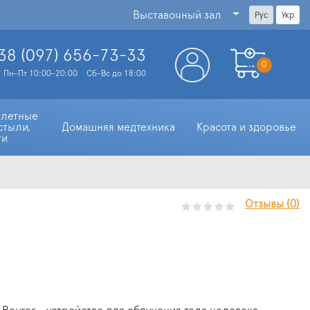
Выставочный зал
Рус
Укр
38 (097)
656-73-33
0
Пн-Пт 10:00-20:00
Сб-Вс до 18:00
алетные 
стыли, 
Домашняя медтехника
Красота и здоровье
ти
Отзывы (0)