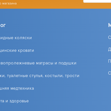
о магазина
лог
С
лидные коляски
Д
цинские кровати
П
ивопролежневые матрасы и подушки
С
ки, туалетные стулья, костыли, трости
няя медтехника
та и здоровье