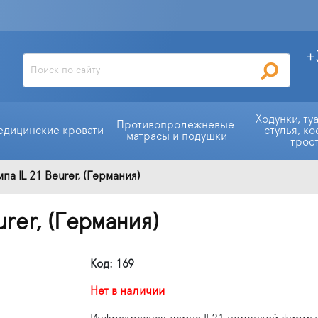
+
Ходунки, ту
Противопролежневые 
едицинские кровати
стулья, ко
матрасы и подушки
трос
а IL 21 Beurer, (Германия)
rer, (Германия)
Код: 169
Нет в наличии