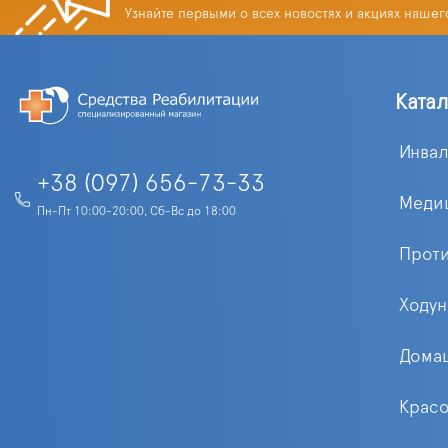
Узнайте первыми о всех новостях и акциях нашег
Ката
Инва
+38 (097) 656-73-33
Меди
Пн-Пт 10:00-20:00, Сб-Вс до 18:00
Прот
Ходун
Домаш
Красо