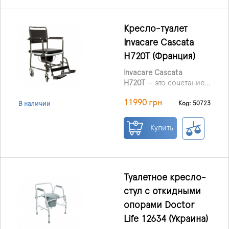
Анатомическая форма и
подъем на 10 см
облегчают посадку и
Кресло-туалет
вставание, помогая
Invacare Cascata
пользователю
H720T (Франция)
чувствовать больше
уверенности и
Invacare Cascata
самостоятельности в
H720T
— это сочетание
повседневных
функциональности,
гигиенических
11990 грн
компактности и
Код: 50723
В наличии
процедурах.
современного дизайна,
которое легко
Купить
вписывается даже в
небольшие ванные
комнаты.
Туалетное кресло-
стул с откидными
опорами Doctor
Life 12634 (Украина)