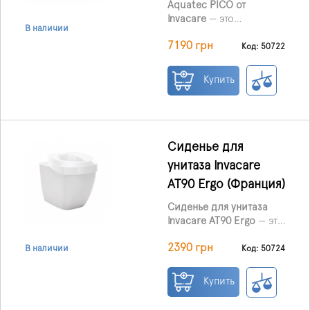
Aquatec PICO от
надежность, комфорт и
Invacare
— это
безопасность в
В наличии
функциональный
ежедневном
7190 грн
модульный душевой
Код: 50722
использовании.
стул, сочетающий
надежность и удобство
Купить
в использовании.
Благодаря
коррозионностойкой
конструкции, высокой
грузоподъемности до
Сиденье для
160 кг и простоте
унитаза Invacare
настройки он
AT90 Ergo (Франция)
обеспечивает комфорт
и безопасность во
Сиденье для унитаза
время ежедневных
Invacare AT90 Ergo
— это
гигиенических
эргономичное
процедур.
2390 грн
решение,
Код: 50724
В наличии
обеспечивающее
комфорт, устойчивость
Купить
и простоту
использования.