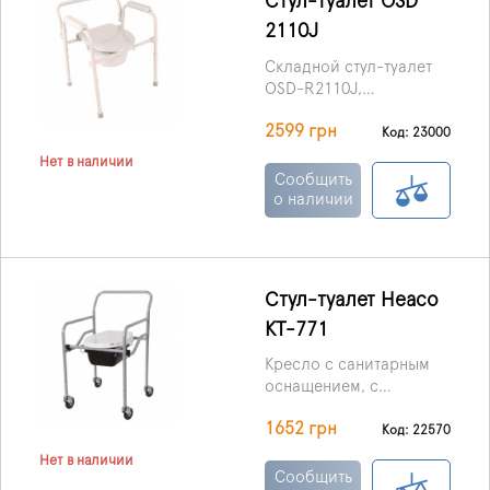
Стул-туалет OSD
минералы. Происходит
2110J
удаление запахов,
постепенное
Cкладной стул-туалет
уменьшение объема.
OSD-R2110J,
производства Италии
2599 грн
предназначен для
Код: 23000
пользователей, которые
Нет в наличии
полностью или
Сообщить
частично утратили
о наличии
возможность
самостоятельно
передвигаться.
Стул-туалет Heaco
KT-771
Кресло с санитарным
оснащением, с
колесиками,
1652 грн
регулируемое, Heaco
Код: 22570
KT-771 – это, в первую
Нет в наличии
очередь,
Сообщить