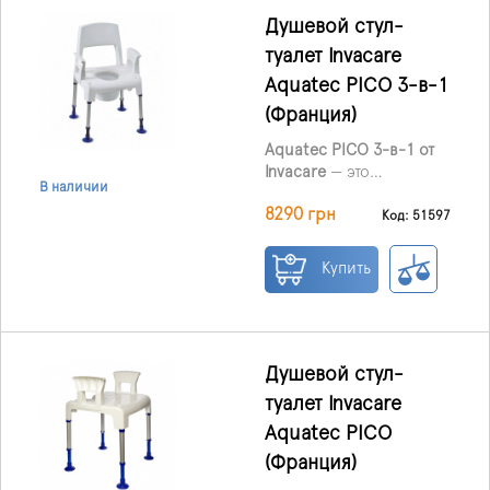
Душевой стул-
туалет Invacare
Aquatec PICO 3-в-1
(Франция)
Aquatec PICO 3-в-1 от
Invacare
— это
В наличии
многофункциональный
8290 грн
модульный стул,
Код: 51597
который можно
использовать как
Купить
душевой стул,
туалетную надставку
или автономный стул-
туалет. Благодаря
коррозионностойкой
Душевой стул-
конструкции, высокой
туалет Invacare
грузоподъемности до
Aquatec PICO
160 кг и простоте
настройки он
(Франция)
обеспечивает