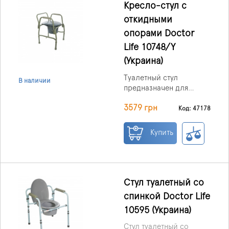
или медицинских
Кресло-стул с
учреждениях. Оснащен
откидными
съемным санитарным
опорами Doctor
судном, которое легко
очищается вручную
Life 10748/Y
после использования.
(Украина)
Туалетный стул
В наличии
предназначен для
санитарно-
3579 грн
гигиенических
Код: 47178
процедур при уходе за
ослабленными
Купить
пользователями. Для
удобства
использования и
санитарной очистки
стул имеет складную
Стул туалетный со
устойчивую
спинкой Doctor Life
конструкцию с крышкой
10595 (Украина)
и ведром.
Стул туалетный со