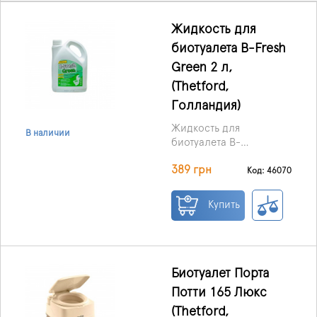
Жидкость для
биотуалета B-Fresh
Green 2 л,
(Thetford,
Голландия)
Жидкость для
В наличии
биотуалета B-
FreshGreen (Би-Фреш
Жидкость B-FreshGreen
389 грн
Грин) используется в
Код: 46070
заливается в нижний
нижних баках
бак, и биологически
биотуалетов для
Купить
расщепляет до 90% ПАВ
расщепления отходов.
(поверхностно-
Это экологически
активных веществ).
чистый продукт,
Растворяет твердые
разработанный
отходы, минимизирует
компанией Thetford.
Биотуалет Порта
образование газов,
Потти 165 Люкс
улучшает проходимость
слива и делает бак
(Thetford,