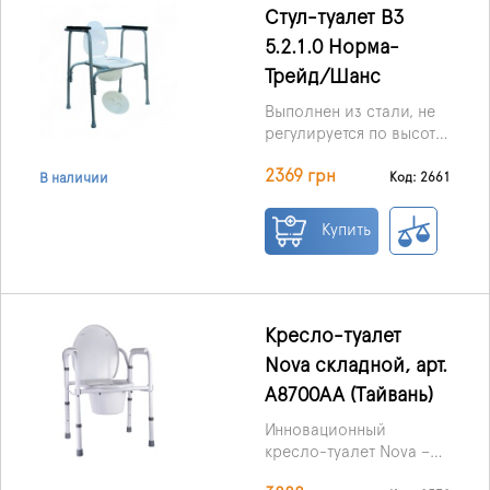
спинкой
10595 Dr.Life
ослабленных пациентов,
Стул-туалет ВЗ
предназначен для
которым трудно или
5.2.1.0 Норма-
людей преклонного
невозможно
возраста, пациентов
Трейд/Шанс
передвигаться без
находящихся в
помощи ассистента.
Выполнен из стали, не
послеоперационном
регулируется по высоте.
реабилитационном
На ножках наконечники,
периоде,
2369 грн
которые предохраняют
Код: 2661
В наличии
травмированных или с
от скольжения.
инвалидностью.
Купить
Кресло-туалет
Nova складной, арт.
A8700AA (Тайвань)
Инновационный
кресло-туалет Nova –
признанный лидер в