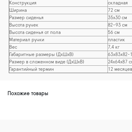
Конструкция
складная
Ширина
72 см
Размер сиденья
35x30 см
Высота ручек
82–93 см
Высота сиденья от пола
56 см
Материал ручки
пластик
Вес
7,4 кг
Габаритные размеры (ДхШхВ)
63x83x82-
Размер в сложенном виде (ДхШхВ)
24х64х87 с
Гарантийный термин
12 месяце
Похожие товары