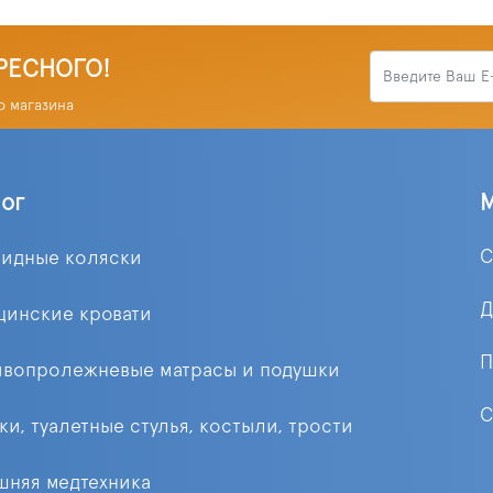
РЕСНОГО!
о магазина
лог
С
лидные коляски
Д
цинские кровати
П
ивопролежневые матрасы и подушки
С
ки, туалетные стулья, костыли, трости
няя медтехника