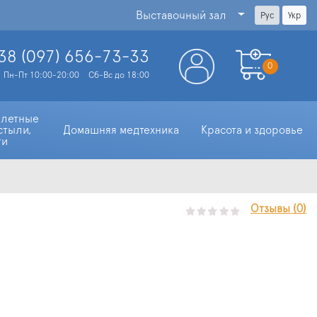
Выставочный зал
Рус
Укр
38 (097)
656-73-33
0
Пн-Пт 10:00-20:00
Сб-Вс до 18:00
алетные 
стыли, 
Домашняя медтехника
Красота и здоровье
ти
Отзывы (0)