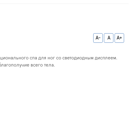
A-
A
A+
ционального спа для ног со светодиодным дисплеем.
лагополучие всего тела.