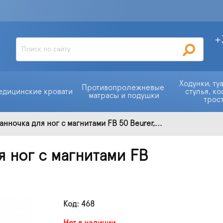
+
Ходунки, ту
Противопролежневые 
едицинские кровати
стулья, ко
матрасы и подушки
трос
нночка для ног с магнитами FB 50 Beurer,...
 ног с магнитами FB
Код: 468
Нет в наличии