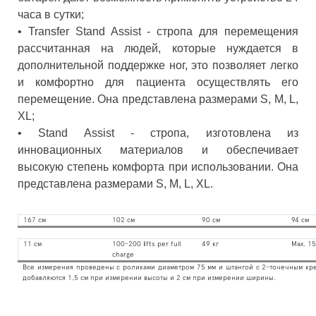
часа в сутки;
• Transfer Stand Assist - стропа для перемещения
рассчитанная на людей, которые нуждается в
дополнительной поддержке ног, это позволяет легко
и комфортно для пациента осуществлять его
перемещение. Она представлена размерами S, M, L,
XL;
• Stand Assist - стропа, изготовлена из
инновационных материалов и обеспечивает
высокую степень комфорта при использовании. Она
представлена размерами S, M, L, XL.
167 см
102 см
90 см
94 см
11 см
100-200 lifts per full
49 кг
Max. 15
charge
Все измерения проведены с роликами диаметром 75 мм и штангой с 2-точечным кр
добавляются 1,5 см при измерении высоты и 2 см при измерении ширины.