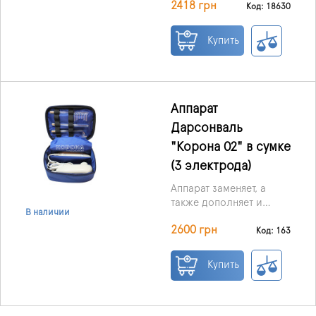
2418 грн
эффективность
Код: 18630
действия кремов и
мазей, обладает
Купить
уникальными,свойствами
и возможностями для
профилактики и
лечения не только
дерматологических, но
Аппарат
и неврологических,
Дарсонваль
сосудистых,
"Корона 02" в сумке
респираторных и
многих других
(3 электрода)
заболеваний.
Аппарат заменяет, а
также дополняет и
В наличии
многократно усиливает
Аппарат "Корона"
2600 грн
эффективность
Код: 163
применяется в
действия кремов и
косметологии,
мазей, обладает
Купить
Гарантия на Дарсонваль
спортивной медицине,
уникальными
"Корона" составляет 12
в лечебно-
возможностями для
месяцев + 24 месяца
Срок службы прибора
профилактических
профилактики и
дополнительная
не менее 3 лет.
учреждениях, а также в
лечения не только