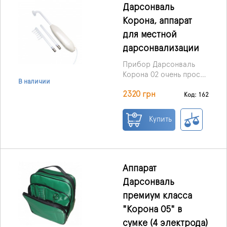
Дарсонваль
Корона, аппарат
для местной
дарсонвализации
Прибор Дарсонваль
Корона 02 очень прост
В наличии
в использовании,
2320 грн
интенсивность
Код: 162
регулируется
потенциометром. В
Купить
комплект входят 3
стеклянных электродов
различной формы –
чтобы проводимое
лечение было
Аппарат
максимально
Дарсонваль
эффективным. При
премиум класса
контакте с кожей
головки Дарсонваля
"Корона 05" в
образуется озон,
сумке (4 электрода)
частицы которого