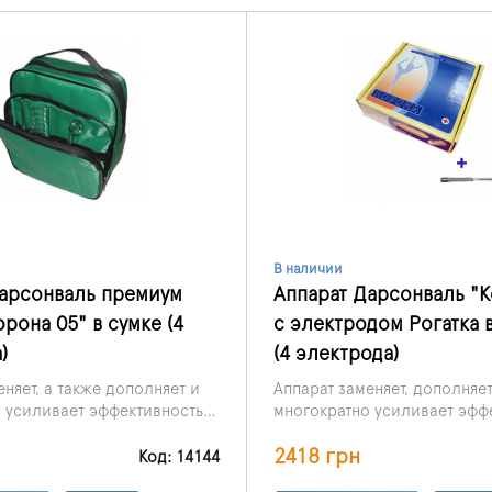
В наличии
Дарсонваль премиум
Аппарат Дарсонваль "К
орона 05" в сумке (4
с электродом Рогатка 
)
(4 электрода)
еняет, а также дополняет и
Аппарат заменяет, дополняет
 усиливает эффективность
многократно усиливает эфф
емов и мазей, обладает
ка в комплекте.
действия кремов и мазей, о
2418 грн
и возможностями для
уникальными,свойствами и
Код: 14144
ки и лечения широкого ряда
возможностями для профил