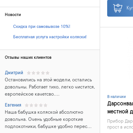
заболевани
"КОРОНА-5" 
Ку
более мощн
Новости
надежной э
фиксацией 
Скидка при самовывозе 10%!
использова
Бесплатная услуга настройки коляски!
Отзывы наших клиентов
Дмитрий
Остановились на этой модели, остались
довольны. Работает тихо, легко чистится,
европейское качетсво....
В наличии
Дарсонвал
Евгения
местной 
Наша бабушка коляской абсолютно
довольна. Очень удобные короткие
Прибор Дар
подлокотники, бабушке удобно перес...
прост в исп