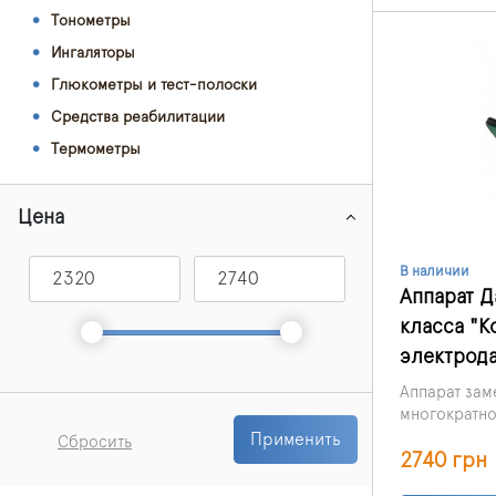
Тонометры
Ингаляторы
Глюкометры и тест-полоски
Средства реабилитации
Термометры
Цена
В наличии
Аппарат 
класса "К
электрода
Аппарат зам
многократно
действия кр
Удобная сум
Применить
Сбросить
2740 грн
уникальным
профилакти