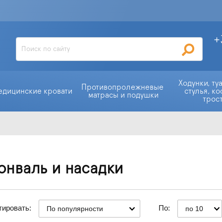
+
Ходунки, ту
Противопролежневые 
едицинские кровати
стулья, ко
матрасы и подушки
трос
онваль и насадки
тировать:
По:
По популярности
по 10