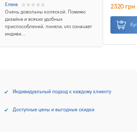
регулируетс
Елена
2320 грн
комплект вх
Очень довольны коляской. Помимо
электродов
проводимое
дизайна и всяких удобных
максимальн
Ку
приспособлений, поняли, что означает
контакте с 
индиви...
образуется 
проявляют 
действие, 
кровоснабже
Дрансонваль
большее вс
в дерму. Да
сочетается 
регенерации
Индивидуальный подход к каждому клиенту
мезотерапие
Доступные цены и выгодные скидки