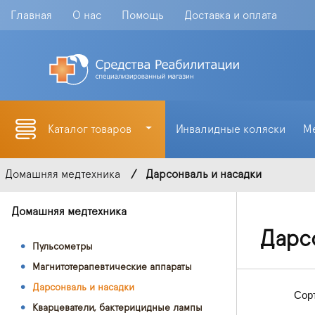
Главная
О нас
Помощь
Доставка и оплата
Каталог товаров
Инвалидные коляски
М
Домашняя медтехника
Дарсонваль и насадки
Домашняя медтехника
Дарс
Пульсометры
Магнитотерапевтические аппараты
Дарсонваль и насадки
Сор
Кварцеватели, бактерицидные лампы