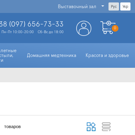
Выставочный зал
Рус
Укр
38 (097)
656-73-33
0
Пн-Пт 10:00-20:00
Сб-Вс до 18:00
алетные 
стыли, 
Домашняя медтехника
Красота и здоровье
ти
товаров