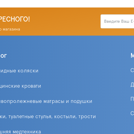
РЕСНОГО!
о магазина
лог
С
лидные коляски
Д
цинские кровати
П
ивопролежневые матрасы и подушки
С
ки, туалетные стулья, костыли, трости
няя медтехника