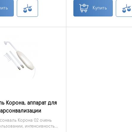
й. Новая модель дарсонваль
лечения не только дерматол
отличается от предыдущей
но и неврологических, сосу
пить
Купить
ым и стабильным разрядом,
респираторных и многих др
лектроникой и улучшенной
заболеваний.
электрода при
нии прибора.
ь Корона, аппарат для
дарсонвализации
сонваль Корона 02 очень
ользовании, интенсивность