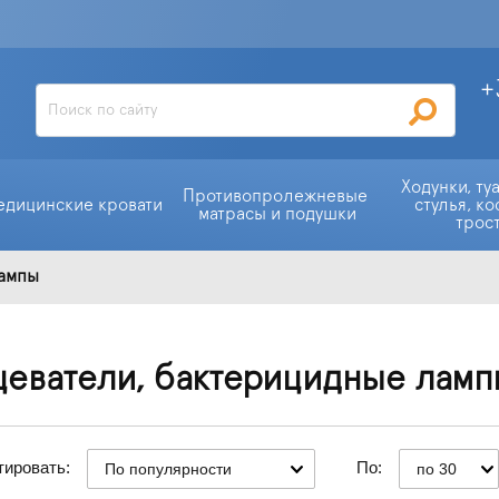
+
Ходунки, ту
Противопролежневые 
едицинские кровати
стулья, ко
матрасы и подушки
трос
лампы
цеватели, бактерицидные ламп
тировать:
По:
По популярности
по 30