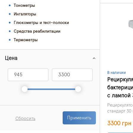
Тонометры
Ингаляторы
Глюкометры и тест-полоски
Средства реабилитации
Термометры
Цена
В наличии
Рециркул
бактерици
с лампой 
Рециркулято
стандарт 30
обеззаражив
Применить
Сбросить
3300 грн
медицинских
пищевых по