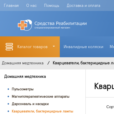
Главная
О нас
Помощь
Доставка и оплата
Каталог товаров
Инвалидные коляски
М
Домашняя медтехника
Кварцеватели, бактерицидные 
Домашняя медтехника
Квар
Пульсометры
Магнитотерапевтические аппараты
Дарсонваль и насадки
Сор
Кварцеватели, бактерицидные лампы