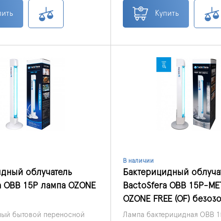
ах, парикмахерских,
поверхностей с целью унич
Можно не проветривать комн
 детских и учебных
вирусов и бактерий.
пить
Купить
В наличии
идный облучатель
Бактерицидный облуча
a OBB 15P лампа OZONE
BactoSfera OBB 15P-ME
OZONE FREE (OF) безоз
ный бытовой переносной
Лампа бактерицидная
OBB 1