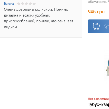
облучатель 
Елена
(OZ), произв
Очень довольны коляской. Помимо
OZONE: озон
945 грн
устройство 
8000 ч.
дизайна и всяких удобных
кварцевания
приспособлений, поняли, что означает
прямонапра
Нужно прове
ультрафиол
Ку
индиви...
площадью д
использоват
производст
Нет в наличии
Тубус-кв