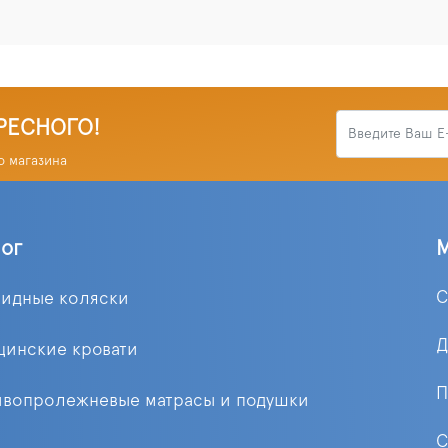
РЕСНОГО!
о магазина
лог
С
лидные коляски
Д
цинские кровати
П
ивопролежневые матрасы и подушки
С