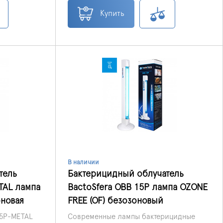
не проветривать.
тожения
бактерицидная лампа
OBB 15P-METAL
ату.
ECO
безозоновая.
Купить
В наличии
тель
Бактерицидный облучатель
TAL лампа
BactoSfera OBB 15P лампа OZONE
оновая
FREE (OF) безозоновый
5P-METAL
Современные лампы бактерицидные