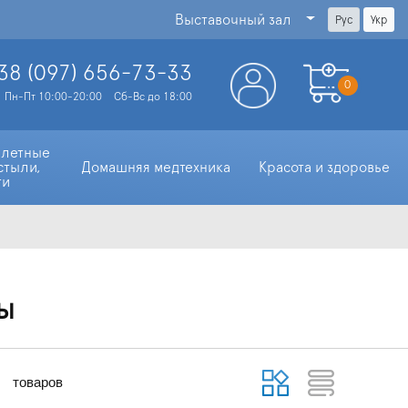
Выставочный зал
Рус
Укр
38 (097)
656-73-33
0
Пн-Пт 10:00-20:00
Сб-Вс до 18:00
алетные 
стыли, 
Домашняя медтехника
Красота и здоровье
ти
ы
товаров