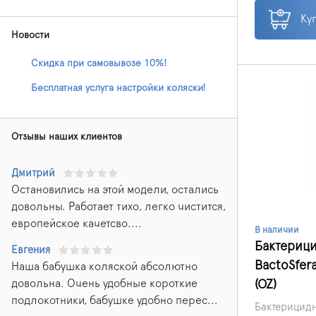
производств
спортивных,
Ку
заведениях.
Новости
Скидка при самовывозе 10%!
Бесплатная услуга настройки коляски!
Отзывы наших клиентов
Дмитрий
Остановились на этой модели, остались
довольны. Работает тихо, легко чистится,
европейское качетсво....
В наличии
Бактериц
Евгения
BactoSfer
Наша бабушка коляской абсолютно
довольна. Очень удобные короткие
(OZ)
подлокотники, бабушке удобно перес...
Бактерицид