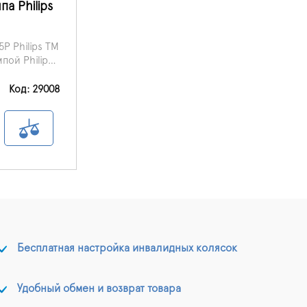
а Philips
P Philips ТМ
пой Philips
именяется
новая
ивания
Код: 29008
ч.
ичных
тожения
ату.
Бесплатная настройка инвалидных колясок
Удобный обмен и возврат товара