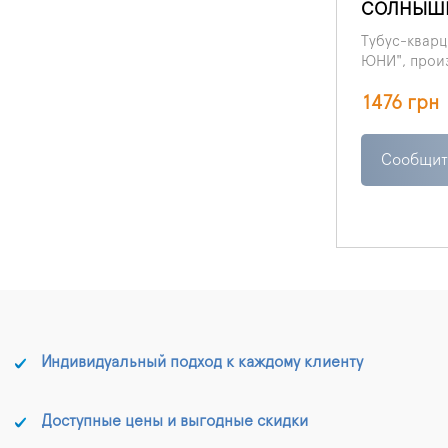
СОЛНЫШ
Тубус-квар
ЮНИ", прои
(Украина) п
1476 грн
ультрафиоле
волн 253 нм
и детей.
Сообщит
Индивидуальный подход к каждому клиенту
Доступные цены и выгодные скидки