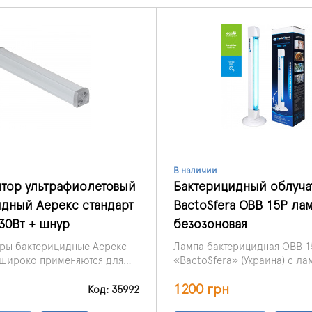
В наличии
ятор ультрафиолетовый
Бактерицидный облуча
дный Аерекс стандарт
BactoSfera OBB 15P ла
30Вт + шнур
безозоновая
ры бактерицидные Аерекс-
Лампа бактерицидная OBB 
 широко применяются для
«BactoSfera» (Украина) с л
ания воздуха в
безозоновой BactoSfera пр
ECO: небьющаяся безозоно
1200 грн
, офисных, жилых и
для проведения обеззараж
Код: 35992
бактерицидная лампа, 16000
мещениях, на
помещений до 20 м² и разл