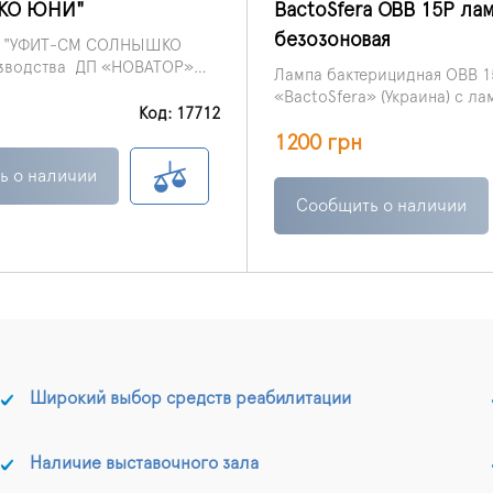
КО ЮНИ"
BactoSfera OBB 15P ламп
безозоновая
ц "УФИТ-СМ СОЛНЫШКО
зводства ДП «НОВАТОР»
Лампа бактерицидная OBB 15
редназначен для облучения
«BactoSfera» (Украина) с лам
товым светом с длиной
Код: 17712
безозоновой BactoSfera пр
. Используется для взрослых
Philips: небьющаяся безозо
1200 грн
для проведения обеззараж
бактерицидная лампа, 9000 
помещений до 20 м² и разл
ь о наличии
поверхностей с целью унич
Можно не проветривать комн
Сообщить о наличии
вирусов и бактерий.
Широкий выбор средств реабилитации
Наличие выставочного зала