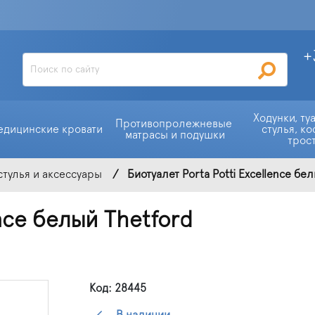
+
Ходунки, ту
Противопролежневые 
едицинские кровати
стулья, ко
матрасы и подушки
трос
стулья и аксессуары
Биотуалет Porta Potti Excellence бе
ence белый Thetford
Код: 28445
В наличии