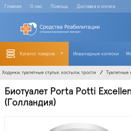
Главная
О нас
Помощь
Доставка и оплата
Каталог товаров
Инвалидные коляски
М
Ходунки, туалетные стулья, костыли, трости
Туалетные 
Биотуалет Porta Potti Excell
(Голландия)