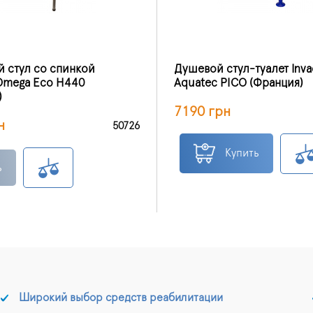
й стул со спинкой
Душевой стул-туалет Inva
 Omega Eco H440
Aquatec PICO (Франция)
)
7190 грн
н
50726
Купить
ь
Широкий выбор средств реабилитации