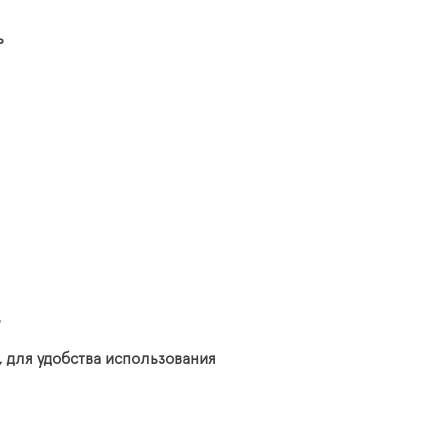
ь
ь
у, для удобства использования