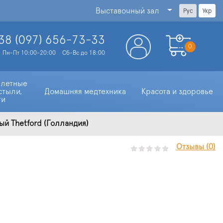
Выставочный зал
Рус
Укр
38 (097)
656-73-33
0
Пн-Пт 10:00-20:00
Сб-Вс до 18:00
алетные 
стыли, 
Домашняя медтехника
Красота и здоровье
ти
лый Thetford (Голландия)
Отзывы (0)