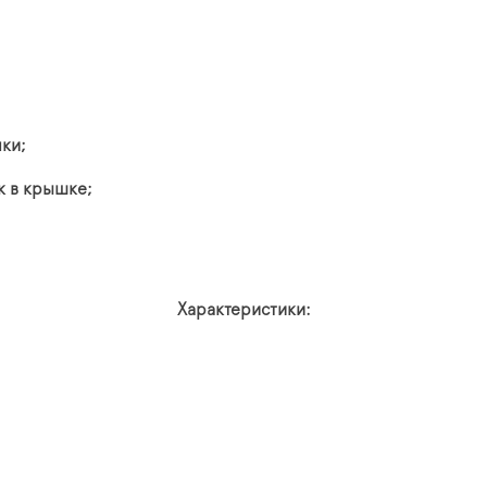
ки;
к в крышке;
Характеристики: