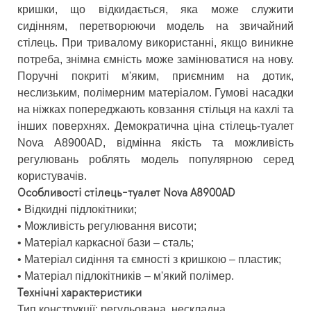
кришки, що відкидається, яка може служити
сидінням, перетворюючи модель на звичайний
стілець. При тривалому використанні, якщо виникне
потреба, знімна ємність може замінюватися на нову.
Поручні покриті м'яким, приємним на дотик,
неслизьким, полімерним матеріалом. Гумові насадки
на ніжках попереджають ковзання стільця на кахлі та
інших поверхнях. Демократична ціна стілець-туалет
Nova A8900AD, відмінна якість та можливість
регулювань роблять модель популярною серед
користувачів.
Особливості стілець-туалет Nova A8900AD
• Відкидні підлокітники;
• Можливість регулювання висоти;
• Матеріал каркасної бази – сталь;
• Матеріал сидіння та ємності з кришкою – пластик;
• Матеріал підлокітників – м'який полімер.
Технічні характеристики
Тип конструкції: регульована, нескладна