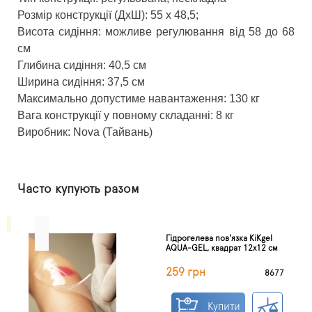
Розмір конструкції (ДхШ): 55 х 48,5;
Висота сидіння: можливе регулювання від 58 до 68
см
Глибина сидіння: 40,5 см
Ширина сидіння: 37,5 см
Максимально допустиме навантаження: 130 кг
Вага конструкції у повному складанні: 8 кг
Виробник: Nova (Тайвань)
Часто купують разом
Гідрогелева пов'язка KiKgel
AQUA-GEL, квадрат 12х12 см
259 грн
8677
Купити