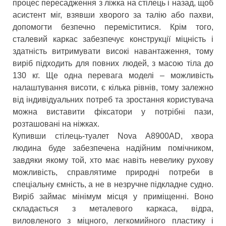
процес пересадження з ліжка на стілець і назад, щоб
асистент міг, взявши хворого за талію або пахви,
допомогти безпечно переміститися. Крім того,
сталевий каркас забезпечує конструкції міцність і
здатність витримувати високі навантаження, тому
виріб підходить для повних людей, з масою тіла до
130 кг. Ще одна перевага моделі – можливість
налаштування висоти, є кілька рівнів, тому залежно
від індивідуальних потреб та зростання користувача
можна виставити фіксатори у потрібні пази,
розташовані на ніжках.
Купивши стілець-туалет Nova A8900AD, хвора
людина буде забезпечена надійним помічником,
завдяки якому той, хто має навіть невелику рухову
можливість, справлятиме природні потреби в
спеціальну ємність, а не в незручне підкладне судно.
Виріб займає мінімум місця у приміщенні. Воно
складається з металевого каркаса, відра,
виловленого з міцного, легкомийного пластику і