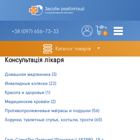
+38 (097)
656-73-33
0
Каталог товарів
Консультація лікаря
Домашняя медтехника
(3)
Инвалидные коляски
(22)
Красота и здоровье
(1)
Медицинские кровати
(2)
Противопролежневые матрасы и подушки
(56)
Ходунки, туалетные стулья, костыли, трости
(65)