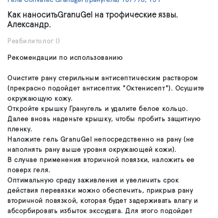
Гель ConvaTec Granugel (Гранугель) 187990, 15 г
Как наноситьGranuGel на трофические язвы.
Александр.
Реабилитолог
()
Рекомендации по использованию
Очистите рану стерильным антисептическим раствором
(прекрасно подойдет антисептик "Октенисепт"). Осушите
окружающую кожу.
Откройте крышку Гранугель и удалите белое кольцо.
Далее вновь наденьте крышку, чтобы пробить защитную
пленку.
Наложите гель GranuGel непосредственно на рану (не
наполнять рану выше уровня окружающей кожи).
В случае применения вторичной повязки, наложить ее
поверх геля.
Оптимальную среду заживления и увеличить срок
действия перевязки можно обеспечить, прикрыв рану
вторичной повязкой, которая будет задерживать влагу и
абсорбировать избыток экссудата. Для этого подойдет