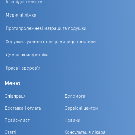
Інвалідні коляски
Медичні ліжка
Протипролежневі матраци та подушки
Ходунки, туалетні стільці, милиці, тростини
Домашня медтехніка
Краса і здоров'я
Меню
Співпраця
Допомога
Доставка і оплата
Сервісні центри
Прайс-лист
Новини
Статті
Консультація лікаря