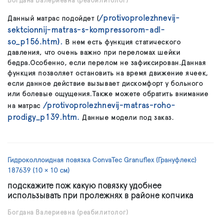
Богдана Валериевна
(реабилитолог)
/protivoprolezhnevij-
Данный матрас подойдет (
sektcionnij-matras-s-kompressorom-adl-
so_p156.htm).
В нем есть функция статического
давления, что очень важно при переломах шейки
бедра.Особенно, если перелом не зафиксирован.Данная
функция позволяет остановить на время движение ячеек,
если данное действие вызывает дискомфорт у больного
или болевые ощущения.Также можете обратить внимание
/protivoprolezhnevij-matras-roho-
на матрас
prodigy_p139.htm.
Данные модели под заказ.
Гидроколлоидная повязка ConvaTec Granuflex (Грануфлекс)
187639 (10 × 10 см)
подскажите пож какую повязку удобнее
использывать при пролежнях в районе копчика
Богдана Валериевна
(реабилитолог)