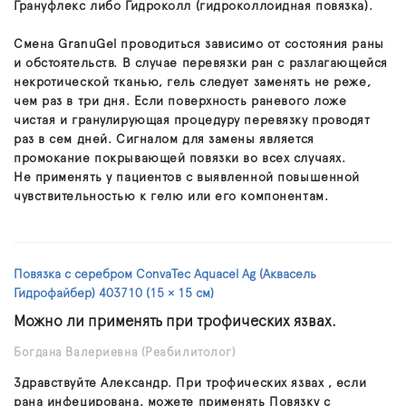
Грануфлекс либо Гидроколл (гидроколлоидная повязка).
Смена GranuGel проводиться зависимо от состояния раны
и обстоятельств. В случае перевязки ран с разлагающейся
некротической тканью, гель следует заменять не реже,
чем раз в три дня. Если поверхность раневого ложе
чистая и гранулирующая процедуру перевязку проводят
раз в сем дней. Сигналом для замены является
промокание покрывающей повязки во всех случаях.
Не применять у пациентов с выявленной повышенной
чувствительностью к гелю или его компонентам.
Повязка с серебром ConvaTec Aquacel Ag (Аквасель
Гидрофайбер) 403710 (15 × 15 см)
Можно ли применять при трофических язвах.
Богдана Валериевна
(Реабилитолог)
Здравствуйте Александр. При трофических язвах , если
рана инфецирована, можете применять Повязку с