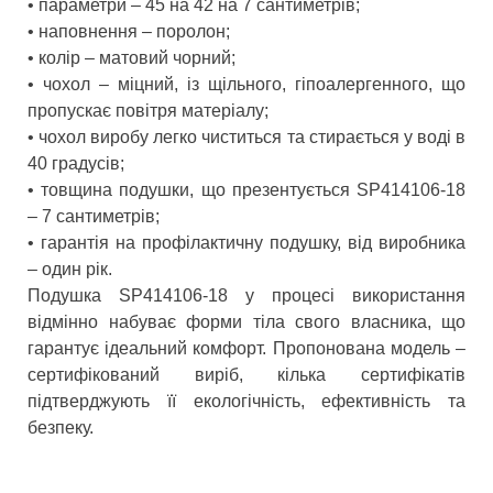
• параметри – 45 на 42 на 7 сантиметрів;
• наповнення – поролон;
• колір – матовий чорний;
• чохол – міцний, із щільного, гіпоалергенного, що
пропускає повітря матеріалу;
• чохол виробу легко чиститься та стирається у воді в
40 градусів;
• товщина подушки, що презентується SP414106-18
– 7 сантиметрів;
• гарантія на профілактичну подушку, від виробника
– один рік.
Подушка SP414106-18 у процесі використання
відмінно набуває форми тіла свого власника, що
гарантує ідеальний комфорт. Пропонована модель –
сертифікований виріб, кілька сертифікатів
підтверджують її екологічність, ефективність та
безпеку.