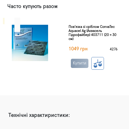
Часто купують разом
Пов'язка зі сріблом ConvaTec
Aquacel Ag (Аквасель
Гідрофайбер) 403711 (20 × 30
см)
1049 грн
4276
Купити
Технічні характиристики: