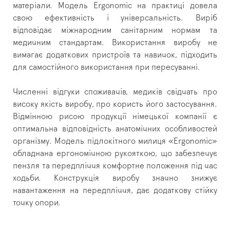
матеріали.
Модель Ergonomic на практиці довела
свою ефективність і універсальність.
Виріб
відповідає міжнародним санітарним нормам та
медичним стандартам.
Використання виробу не
вимагає додаткових пристроїв та навичок, підходить
для самостійного використання при пересуванні.
Численні відгуки споживачів, медиків свідчать про
високу якість виробу, про користь його застосування.
Відмінною рисою продукції німецької компанії є
оптимальна відповідність анатомічних особливостей
організму.
Модель підлокітного милиця «Ergonomic»
обладнана ергономічною рукояткою, що забезпечує
пензля та передпліччя комфортне положення під час
ходьби.
Конструкція виробу значно знижує
навантаження на передпліччя, дає додаткову стійку
точку опори.