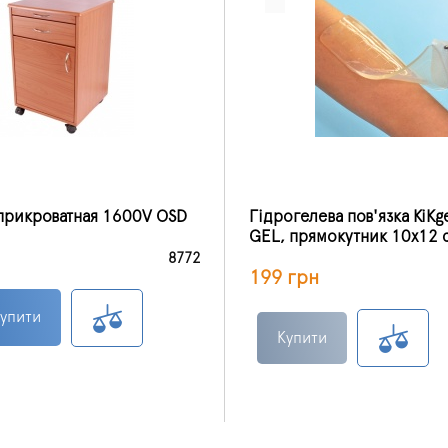
прикроватная 1600V OSD
Гідрогелева пов'язка KiKg
GEL, прямокутник 10х12 
8772
199 грн
упити
Купити