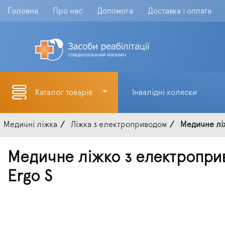
Головна
Про нас
Допомога
Доставка і оплата
Каталог товарів
Інвалідні коляски
Медичні ліжка
Ліжка з електроприводом
Медичне ліж
Медичне ліжко з електроприв
Ergo S