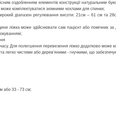
існим оздобленням елементів конструкції натуральним буко
б може комплектуватися знімними чохлами для спинки;
ирокий діапазон регулювання висоти: 21см – 61 см та 28с
щини ліжка може здійснювати сам пацієнт або помічник за
локуванням;
ння
м часу. Для полегшення перевезення ліжко додатково може 
та легко чистими або дерев'яними - гнучкими, що забезпеч
 або 33 - 73 см;