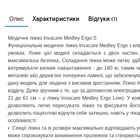
Опис
Характиристики
Відгуки
(1)
Медичне ліжко Invacare Medley Ergo S
Функціональне медичне ліжко Invacare Medley Ergo з ел
умовах. Ложе цієї моделі складається з двох частин
максимальна безпека. Складання ліжка може легко здійс
витримувати велике навантаження - до 180 кг, таким ч
металеві або дерев'яні поперечні ламелі, що забезпеч
дану модель для людини з високим зростанням. Ліжко I
відділу. Дуже зручним є те, що за допомогою електродвиг
21 до 61 см – у ліжку Invacare Medley Ergo Low). У ко
дозволяють легко пересувати ліжко та фіксувати його
дозволить пацієнтові відчути себе затишно, навіть у лік
особливості:
•
Секції ліжка та їх розміри максимально відповідають у
може спровокувати виникнення пролежнів та створюєтьс