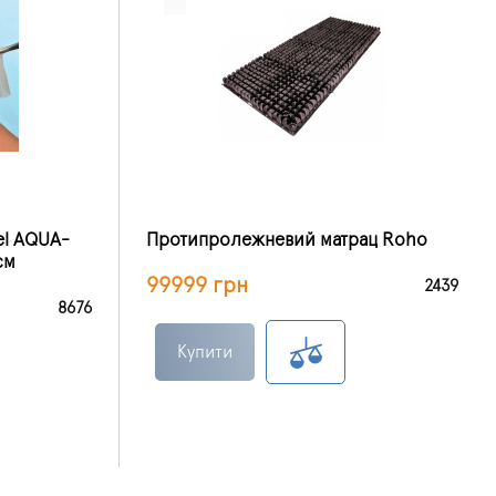
el AQUA-
Протипролежневий матрац Roho
см
99999 грн
2439
8676
Купити