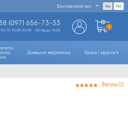
Виставковий зал
Укр
Рус
38 (097)
656-73-33
0
Пн-Пт 10:00-20:00
Сб-Нд до 18:00
алетні 
илиці, 
Домашня медтехніка
Краса і здоров'я
ини
Відгуки (1)