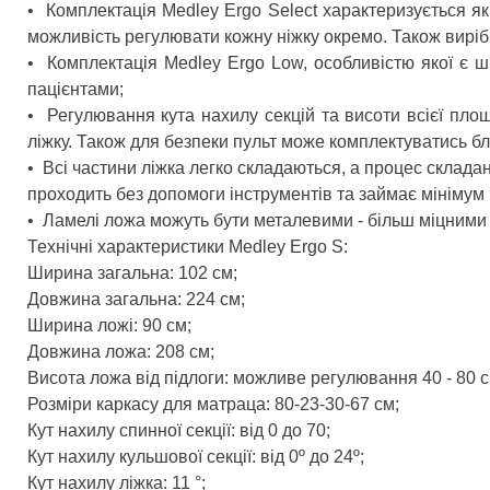
•
Комплектація Medley Ergo Select характеризується як
можливість регулювати кожну ніжку окремо. Також вирі
•
Комплектація Medley Ergo Low, особливістю якої є ш
пацієнтами;
•
Регулювання кута нахилу секцій та висоти всієї пло
ліжку. Також для безпеки пульт може комплектуватись б
•
Всі частини ліжка легко складаються, а процес склада
проходить без допомоги інструментів та займає мініму
•
Ламелі ложа можуть бути металевими - більш міцними 
Технічні характеристики Medley Ergo S:
Ширина загальна: 102 см;
Довжина загальна: 224 см;
Ширина ложі: 90 см;
Довжина ложа: 208 см;
Висота ложа від підлоги: можливе регулювання 40 - 80 см
Розміри каркасу для матраца: 80-23-30-67 см;
Кут нахилу спинної секції: від 0 до 70;
Кут нахилу кульшової секції: від 0º до 24º;
Кут нахилу ліжка: 11 °;