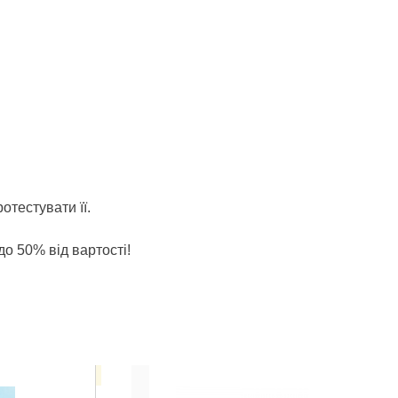
отестувати її.
до 50% від вартості!