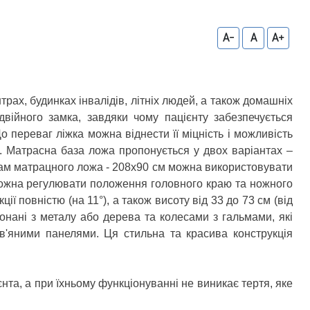
A-
A
A+
ах, будинках інвалідів, літніх людей, а також домашніх
війного замка, завдяки чому пацієнту забезпечується
 переваг ліжка можна віднести її міцність і можливість
а. Матрасна база ложа пропонується у двох варіантах –
рам матрацного ложа - 208х90 см можна використовувати
 Можна регулювати положення головного краю та ножного
ї повністю (на 11°), а також висоту від 33 до 73 см (від
конані з металу або дерева та колесами з гальмами, які
ев'яними панелями. Ця стильна та красива конструкція
нта, а при їхньому функціонуванні не виникає тертя, яке