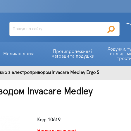
+
Ходунки, ту
Протипролежневі 
Медичні ліжка
стільці, м
матраци та подушки
трост
ко з електроприводом Invacare Medley Ergo S
одом Invacare Medley
Код: 10619
Немає в наявності