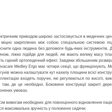
ектричним приводом широко застосовується в медичних центр
, міцно закріплених між собою спеціальною системою под
нити одна людина без допомоги будь-яких інструментів. До
ином, ліжко підійде для людей, які мають велику масу тіл
ують гарний ортопедичний ефект. Завдяки збільшеним розмі
nvacare Medley Ergo має чотири секції, що функціонують.
унів можна налаштувати кут нахилу площини всієї конструкці
мплектацію входять поручні, які регулюються по висоті, ви
 там, де це необхідно. Боковини конструкції закриті дер
арняних умовах.
сім вимогам необхідних для повноцінного відновлення паціє
я максимальна зручність у положенні сидячи;