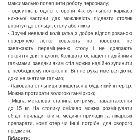
максимально полегшити роботу персоналу;
- відсутність однієї сторони 4-х вугільного каркаса
нижньої частини дає можливість підвезти столик
впритул до стільця, столу або ліжка;
- Зручні невеликі коліщатка з добре відполірованою
поверхнею легко ковзають по поверхні, не
заважають переміщенню столу і не дряпають
покриття для підлоги. Коліщата оснащені надійними
гальмами, завдяки яким стіл можна надійно зупинити
в необхідному положенні. Він не рухатиметься доти,
доки не знятиме гальмо;
- Лакована стільниця впишеться в будь-який інтер'єр.
Можна протирати вологою ганчіркою;
- Міцна металева станина витримує навантаження
до 15 кг. На столику сміливо можна розміщувати
обідні прилади, книги, медичні прилади та лікарські
препарати, комп'ютер чи інші потрібні для хворого
предмети.
Габарити: