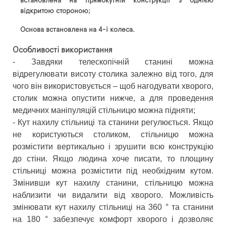
встановлена ​​на прямокутній конструкції з однією
відкритою стороною;
Основа встановлена ​​на 4-і колеса.
Особливості використання
- Завдяки телескопічній станині можна
відрегулювати висоту столика залежно від того, для
чого він використовується – щоб нагодувати хворого,
столик можна опустити нижче, а для проведення
медичних маніпуляцій стільницю можна підняти;
- Кут нахилу стільниці та станини регулюється. Якщо
не користуються столиком, стільницю можна
розмістити вертикально і зрушити всю конструкцію
до стіни. Якщо людина хоче писати, то площину
стільниці можна розмістити під необхідним кутом.
Змінивши кут нахилу станини, стільницю можна
наблизити чи видалити від хворого. Можливість
змінювати кут нахилу стільниці на 360 ° та станини
на 180 ° забезпечує комфорт хворого і дозволяє