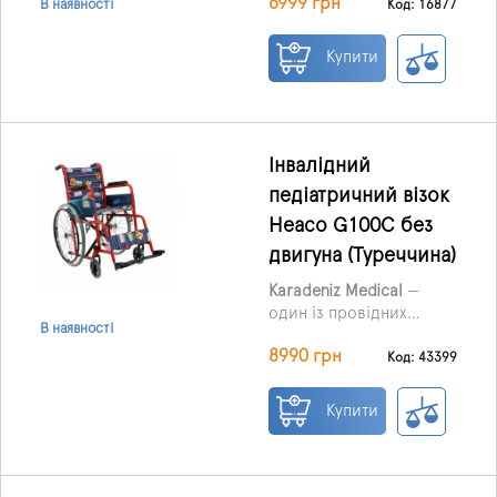
6999 грн
придатна для
Код: 16877
В наявності
використання вдома, у
приміщенні та на вулиці.
Купити
Інвалідний
педіатричний візок
Heaco G100C без
двигуна (Туреччина)
Karadeniz Medical
—
один із провідних
В наявності
турецьких виробників
8990 грн
реабілітаційного
Код: 43399
обладнання. У його
асортименті
Купити
представлені різні типи
інвалідних візків,
ролатори, санітарні
крісла, ходунки, милиці