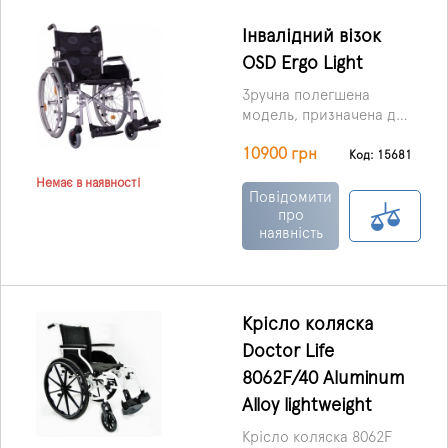
підніжками, що
регулюються по висоті.
Інвалідний візок
OSD Ergo Light
Зручна полегшена
модель, призначена для
домашнього
10900 грн
використання та
Код: 15681
прогулянок містом,
Немає в наявності
покликана значно
Повідомити
полегшити життя
про
наявність
людям, які через
здоров'я не в змозі
пересуватися
самостійно.
Крісло коляска
Doctor Life
8062F/40 Aluminum
Alloy lightweight
Крісло коляска 8062F