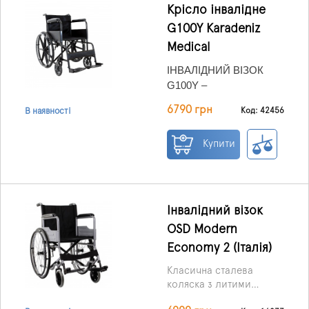
Крісло інвалідне
G100Y Karadeniz
Medical
ІНВАЛІДНИЙ ВІЗОК
G100Y –
ЗАСІБ ДЛЯ
6790 грн
Код: 42456
В наявності
САМОСТІЙНОГО
ПЕРЕСУВАННЯ І
Купити
ТРАНСПОРТУВАННЯ
Властивості:
ЛЮДЕЙ З
- новий дизайн;
ОБМЕЖЕНИМИ
- рама із металу;
МОЖЛИВОСТЯМИ.
- проста у використанні;
- зручна та компактна,
Інвалідний візок
для транспортування у
OSD Modern
складеному вигляді,
- має регульовані по
Economy 2 (Італія)
наприклад: у багажнику
висоті підніжки та
автомобіля;
комфортні підлокітники.
Класична сталева
коляска з литими
задніми колесами,