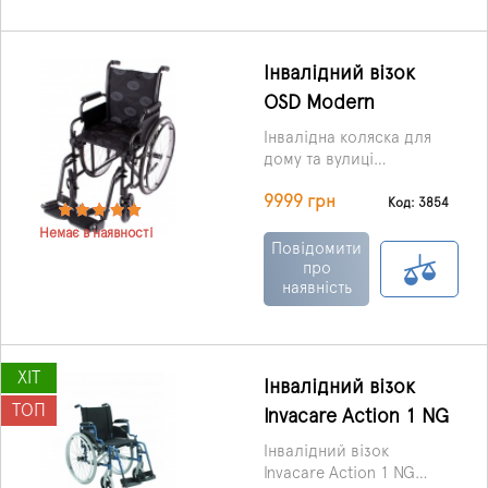
регульованими по
висоті підніжками, які
оснащені складними
Інвалідний візок
опорними опорами
OSD Modern
стопи.
Інвалідна коляска для
дому та вулиці
оснащена знімними
9999 грн
відкидними
Код: 3854
підлокітниками,
Немає в наявності
відкидними та
Повідомити
швидкознімними
про
наявність
підніжками, що
регулюються по висоті.
ХІТ
Інвалідний візок
ТОП
Invacare Action 1 NG
Інвалідний візок
Invacare Action 1 NG