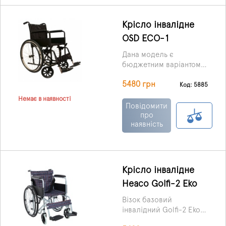
Крісло інвалідне
OSD ECO-1
Дана модель є
бюджетним варіантом
інвалідного візка, але
5480 грн
при цьому відносно
Код: 5885
невелика вартість ніяк
Немає в наявності
не благає її переваг.
Повідомити
OSD ECO-1
про
наявність
відрізняється
універсальністю в
експлуатації і має
стандартні
характеристики.
Крісло інвалідне
Heaco Golfi-2 Eko
Візок базовий
інвалідний Golfi-2 Eko
NEW механічний,