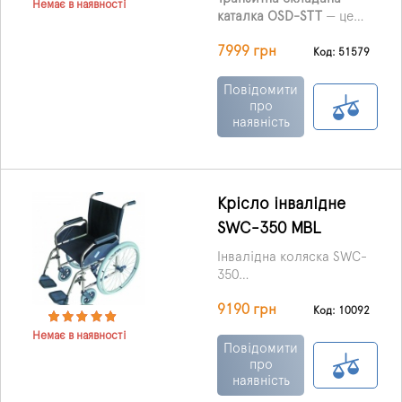
Немає в наявності
каталка OSD-STT
— це
практичний варіант для
7999 грн
переміщення людей з
Код: 51579
обмеженою рухливістю
як у приміщенні, так і
Повідомити
поза ним. Модель
про
наявність
розрахована на
керування асистентом і
забезпечує стабільне та
комфортне пересування
користувача.
Крісло інвалідне
SWC-350 MBL
Інвалідна коляска SWC-
350
багатофункціональна,
9190 грн
економічна та надійна її
Крісло виготовлене в
Код: 10092
можна використовувати
Польщі (ЄС) із сталі з
Немає в наявності
для пересування в
порошковим покриттям
Повідомити
приміщеннях та на
оснащене двома
про
наявність
вулиці.
відкидними
підлокітниками, а також