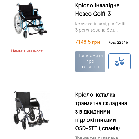
переміщення людей з
Крісло інвалідне
порушеннями рухової та
Heaco Golfi-3
опорної функцій
Коляска інвалідна Golfi-
3 регульована без
двигуна, виробництва
7148.5 грн
Karadeniz Medikal
Код: 22346
Healthcare Products Co
Немає в наявності
(Туреччина) – механічна
Повідомити
коляска, що рухається з
про
наявність
використанням сили
м'язів і призначена для
переміщення
користувача з
обмеженою руховою
Крісло-каталка
функцією.
транзитна складана
з відкидними
підлокітниками
OSD-STT (Іспанія)
Транзитна складана