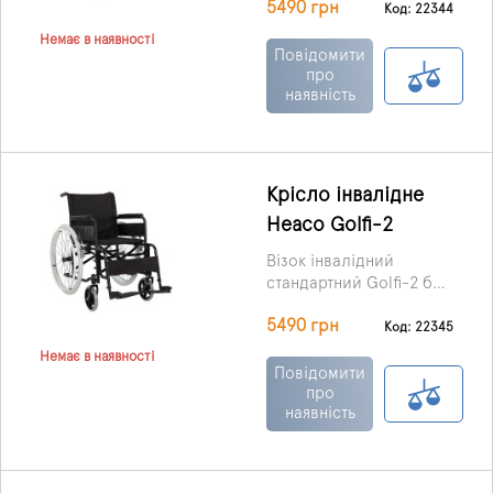
5490 грн
виробництва Karadeniz
Код: 22344
Medikal Healthcare
Немає в наявності
Products Co.
Повідомити
(Туреччина) – механічна
про
наявність
коляска (без двигуна),
що рухається за
допомогою персоналу,
який доглядає пацієнта.
Крісло інвалідне
Heaco Golfi-2
Візок інвалідний
стандартний Golfi-2 без
двигуна виробництва
5490 грн
Karadeniz Medikal
Код: 22345
Healthcare Products Co.
Немає в наявності
(Туреччина) – механічна
Повідомити
коляска, яка рухається
про
наявність
за допомогою сили
м'язів. Призначена для
полегшення
самостійного