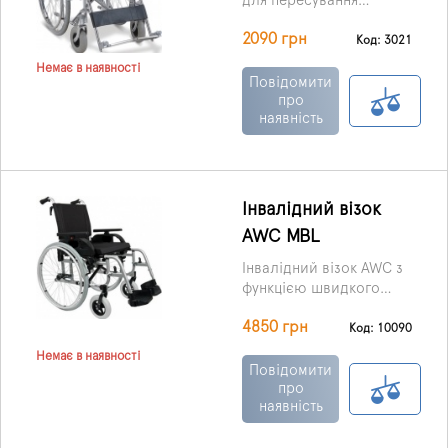
для пересування
людей, які мають
2090 грн
обмежені фізичні
Код: 3021
можливості, всередині
Немає в наявності
будинку, а також за
Повідомити
його межами на
про
наявність
майданчиках лише з
твердим покриттям. На
ній можна долати
незначні відстані.
Інвалідний візок
AWC MBL
Інвалідний візок AWC з ​​
функцією швидкого
складання. Вона
4850 грн
багатофункціональна,
Код: 10090
економічна та надійна її
Немає в наявності
можна використовувати
Повідомити
для пересування в
про
наявність
приміщеннях та на
вулиці.