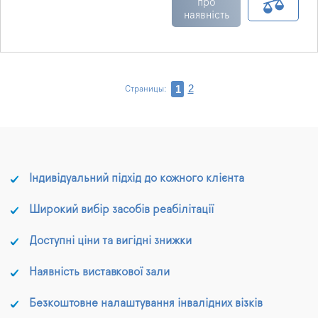
якою
використанні. Модель
про
поверхнею.
Коляска
наявність
вирізняється гарною
оснащена зручними
маневровістю та
гумовими рукоятками
чудовими ходовими
для переміщення за
характеристиками.
допомогою
Гарантія — 1 рік, на раму
супровідного.
— 2 роки.
2
1
Страницы:
Індивідуальний підхід до кожного клієнта
Широкий вибір засобів реабілітації
Доступні ціни та вигідні знижки
Наявність виставкової зали
Безкоштовне налаштування інвалідних візків